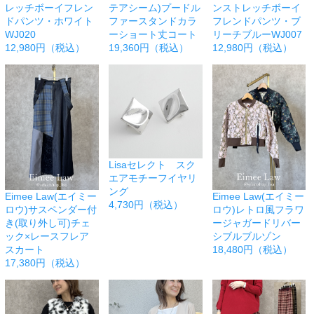
レッチボーイフレン
テアシーム)プードル
ンストレッチボーイ
ドパンツ・ホワイト
ファースタンドカラ
フレンドパンツ・ブ
WJ020
ーショート丈コート
リーチブルーWJ007
12,980円（税込）
19,360円（税込）
12,980円（税込）
Lisaセレクト スク
エアモチーフイヤリ
ング
Eimee Law(エイミー
Eimee Law(エイミー
4,730円（税込）
ロウ)サスペンダー付
ロウ)レトロ風フラワ
き(取り外し可)チェ
ージャガードリバー
ック×レースフレア
シブルブルゾン
スカート
18,480円（税込）
17,380円（税込）