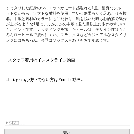
すっきりした細身のシルエットがモード感溢れる1足。細身なシルエ
ットながらも、ソフトな材料を使用している為柔らかく足あたりも抜
群。中敷と裏材のカラーにもこだわり、靴を脱いだ時もお洒落で気分
が上がるような1足に。ふかふかの中敷で見た目以上に歩きやすいの
もポイントです。カッティングを施したヒールは、デザイン性はもち
ろんローヒールで疲れにくい。スラックスなどカジュアルなスタイリ
ングにはもちろん、今季はソックス合わせもおすすめです。
↓スタッフ着用のインスタライブ動画↓
↓Instagramお使いでない方はYoutube動画↓
素材