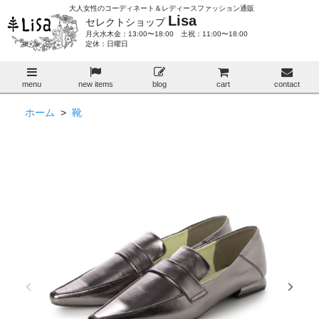
大人女性のコーディネート＆レディースファッション通販
Lisa
セレクトショップ
月火水木金：13:00〜18:00 土祝：11:00〜18:00
定休：日曜日
menu
new items
blog
cart
contact
ホーム
>
靴