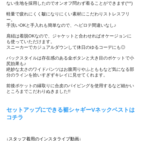
ない生地を採用したのでオンオフ問わず着ることができます(^^)
軽量で疲れにくく皺になりにくい素材にこだわりストレスフリ
ー。
手洗いOKと手入れも簡単なので、ヘビロテ間違いなし♪
肩紐は着脱OKなので、ジャケットと合わせればオケージョンに
も使っていただけます。
スニーカーでカジュアルダウンして休日のゆるコーデにも◎
バックスタイルは存在感のある金ボタンと大き目のポケットで小
尻効果も♪
絶妙な太さのワイドパンツはお腹周りやふとももなど気になる部
分のラインを拾いすぎずキレイに見せてくれます。
前後ポケットの縁取りに合皮のパイピングを使用するなど細かい
ところまでこだわりぬきました!!
セットアップにできる裾シャギーVネックベストは
コチラ
↓スタッフ着用のインスタライブ動画↓