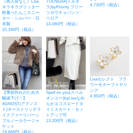
《再入荷なし》Lisa
TOLNERA(トルネ
4,730円（税込）
キラキラグリッター
ラ)byPriority プリー
軽量ぺたんこスニー
ツガウチョパンツ・
カー・シルバー・日
ベロア
本製
14,080円（税込）
15,180円（税込）
Lisaセレクト フラ
ワーモチーフイヤリ
ング
【季節外れのため大
Spell on you(スペル
4,950円（税込）
幅値下げ！】
オンユー)byLisaなめ
AGNOST(アグノス
らかエコスエードタ
ト)オーストリッチラ
イトスカート・セッ
イクファーリバーシ
トアップ可
ブルノーカラージャ
13,200円（税込）
ケット
19,668円（税込）