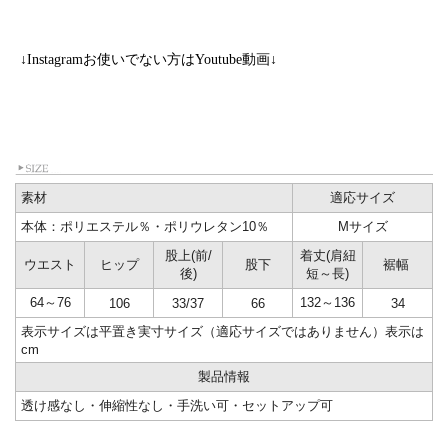
↓Instagramお使いでない方はYoutube動画↓
素材
適応サイズ
本体：ポリエステル％・ポリウレタン10％
Mサイズ
股上(前/
着丈(肩紐
ウエスト
ヒップ
股下
裾幅
後)
短～長)
64～76
132～136
106
33/37
66
34
表示サイズは平置き実寸サイズ（適応サイズではありません）表示は
cm
製品情報
透け感なし・伸縮性なし・手洗い可・セットアップ可