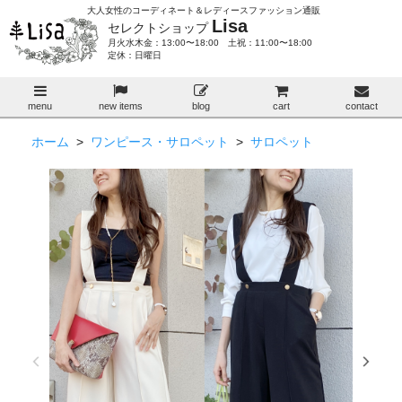
大人女性のコーディネート＆レディースファッション通販
Lisa
セレクトショップ
月火水木金：13:00〜18:00 土祝：11:00〜18:00
定休：日曜日
menu
new items
blog
cart
contact
ホーム
>
ワンピース・サロペット
>
サロペット