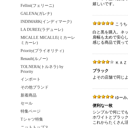
嬉しいです。
Fellini(フェリーニ)
GALENA(ガレナ)
INDIMARK(インディマーク)
こうちゃん
LA DUREE(ラデューレ)
白と黒を購入。ネ
肩幅も太めで安心
MICALLE MICALLE(ミカーレ
感じる商品で買っ
ミカーレ)
Priority(プライオリティ)
Renault(ルノー)
ＫＡＺＵ 6
TOLNERA(トルネラ) by
ブラック
Priority
よその店舗で同じ
インポート
その他ブランド
新着商品
ゆーみん 5
セール
便利な一枚
特集ページ
シンプルで何にで
ホワイトとブラッ
Tシャツ特集
これからたくさん
ニットトップス