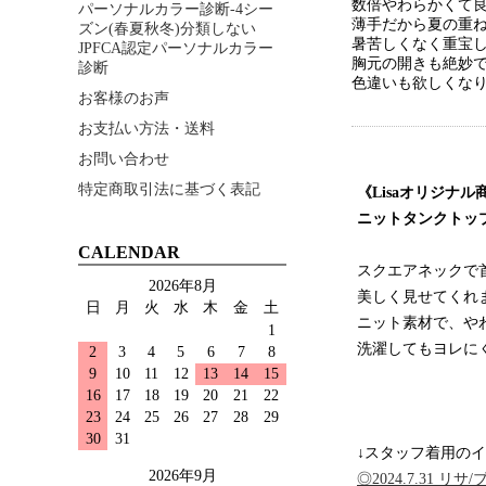
数倍やわらかくて良
パーソナルカラー診断-4シー
薄手だから夏の重
ズン(春夏秋冬)分類しない
暑苦しくなく重宝し
JPFCA認定パーソナルカラー
胸元の開きも絶妙
診断
色違いも欲しくなり
お客様のお声
お支払い方法・送料
お問い合わせ
特定商取引法に基づく表記
《Lisaオリジナル
ニットタンクトッ
CALENDAR
スクエアネックで
2026年8月
美しく見せてくれ
日
月
火
水
木
金
土
ニット素材で、や
1
洗濯してもヨレにく
2
3
4
5
6
7
8
9
10
11
12
13
14
15
16
17
18
19
20
21
22
23
24
25
26
27
28
29
30
31
↓スタッフ着用のイ
2026年9月
◎2024.7.31 リサ