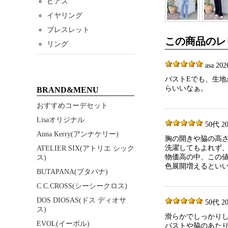
ピアス
イヤリング
ブレスレット
この商品のレ
リング
asa 202
バストEでも、生
らいいなぁ。
BRAND&MENU
おすすめコーデセット
Lisaオリジナル
50代 202
Anna Kerry(アンナケリー)
胸の開きや脇の高
洗濯してもよれず
ATELIER SIX(アトリエ シック
物価高の中、この
ス)
色展開増えるとい
BUTAPANA(ブタパナ)
C.C.CROSS(シーシークロス)
DOS DIOSAS(ドス ディオサ
50代 202
ス)
滑らかでしっかり
EVOL(イーボル)
バストや脇のあた