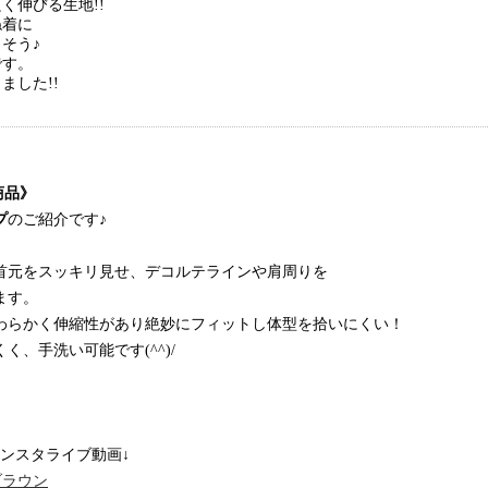
く伸びる生地!!
ね着に
そう♪
です。
ました!!
商品》
プ
のご紹介です♪
首元をスッキリ見せ、デコルテラインや肩周りを
ます。
わらかく伸縮性があり絶妙にフィットし体型を拾いにくい！
く、手洗い可能です(^^)/
ンスタライブ動画↓
/ブラウン