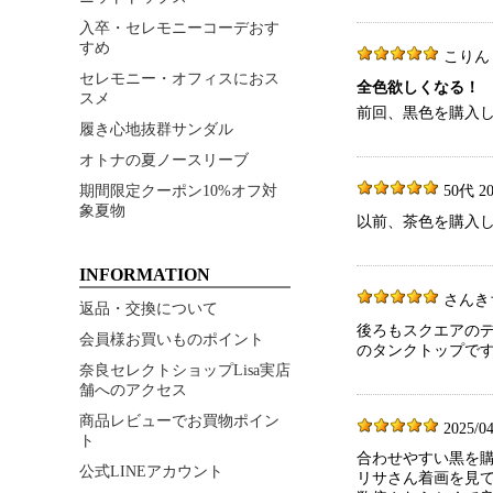
入卒・セレモニーコーデおす
すめ
こりん 40
セレモニー・オフィスにおス
全色欲しくなる！
スメ
前回、黒色を購入し
履き心地抜群サンダル
オトナの夏ノースリーブ
50代 202
期間限定クーポン10%オフ対
象夏物
以前、茶色を購入
INFORMATION
さんきち19
返品・交換について
後ろもスクエアの
会員様お買いものポイント
のタンクトップで
奈良セレクトショップLisa実店
舗へのアクセス
商品レビューでお買物ポイン
2025/04
ト
合わせやすい黒を
公式LINEアカウント
リサさん着画を見