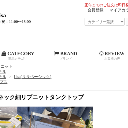
正午までのご注文は即日発
会員登録
マイアカ
sa
祝：11:00〜18:00
CATEGORY
BRAND
REVIEW
商品カテゴリ
ブランド
お客様の声
ニット
ジナル
ジナル
>
Lisa(リサベーシック)
プス
エアネック細リブニットタンクトップ