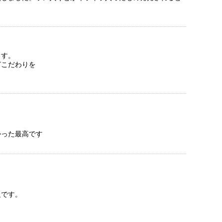
ます。
どこだわりを
かった最高です
足です。