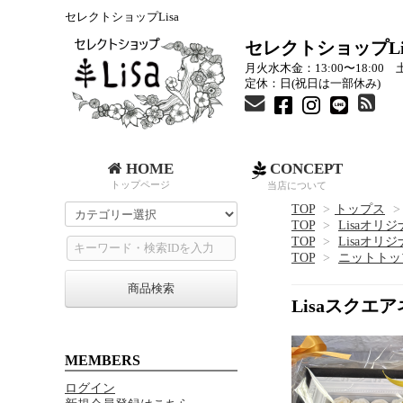
セレクトショップLisa
セレクトショップLi
月火水木金：13:00〜18:00 土
定休：日(祝日は一部休み)
HOME
CONCEPT
トップページ
当店について
TOP
>
トップス
>
TOP
>
Lisaオリ
TOP
>
Lisaオリ
TOP
>
ニットトッ
商品検索
Lisaスク
MEMBERS
ログイン