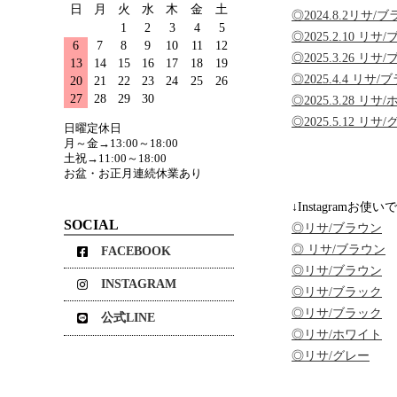
日
月
火
水
木
金
土
◎2024.8.2リサ/
1
2
3
4
5
◎2025.2.10 リサ
6
7
8
9
10
11
12
◎2025.3.26 リサ
13
14
15
16
17
18
19
◎2025.4.4 リサ
20
21
22
23
24
25
26
27
28
29
30
◎2025.3.28 リサ
◎2025.5.12 リサ
日曜定休日
月～金→13:00～18:00
土祝→11:00～18:00
お盆・お正月連続休業あり
↓Instagramお使
SOCIAL
◎リサ/ブラウン
◎ リサ/ブラウン
FACEBOOK
◎リサ/ブラウン
INSTAGRAM
◎リサ/ブラック
◎リサ/ブラック
公式LINE
◎リサ/ホワイト
◎リサ/グレー