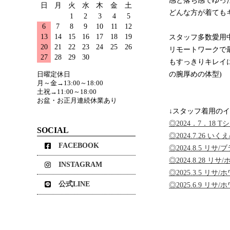
感と落ち感でゆっ
日
月
火
水
木
金
土
どんな方が着ても
1
2
3
4
5
6
7
8
9
10
11
12
13
14
15
16
17
18
19
スタッフ多数愛用
20
21
22
23
24
25
26
リモートワークで
27
28
29
30
もすっきりキレイ
の腕厚めの体型)
日曜定休日
月～金→13:00～18:00
土祝→11:00～18:00
お盆・お正月連続休業あり
↓スタッフ着用のイ
◎2024．7．18 
SOCIAL
◎2024.7.26 
FACEBOOK
◎2024.8.5 リ
◎2024.8.28 
INSTAGRAM
◎2025.3.5 リ
公式LINE
◎2025.6.9 リ