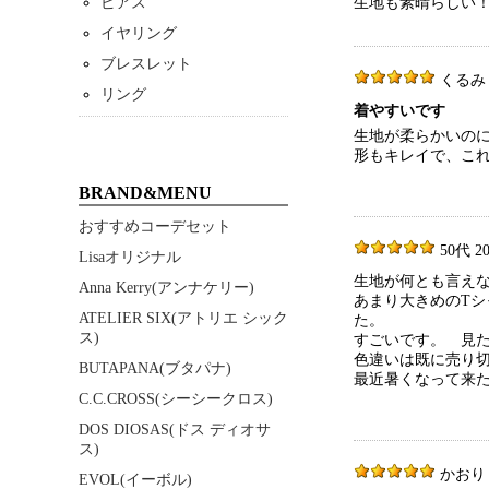
ピアス
生地も素晴らしい！
イヤリング
ブレスレット
くるみ 40
リング
着やすいです
生地が柔らかいの
形もキレイで、こ
BRAND&MENU
おすすめコーデセット
50代 202
Lisaオリジナル
生地が何とも言え
Anna Kerry(アンナケリー)
あまり大きめのTシ
ATELIER SIX(アトリエ シック
た。
ス)
すごいです。 見
色違いは既に売り
BUTAPANA(ブタパナ)
最近暑くなって来
C.C.CROSS(シーシークロス)
DOS DIOSAS(ドス ディオサ
ス)
かおり 50
EVOL(イーボル)