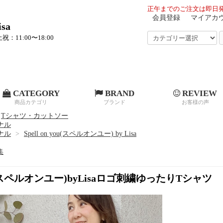
正午までのご注文は即日発
会員登録
マイアカ
sa
祝：11:00〜18:00
CATEGORY
BRAND
REVIEW
商品カテゴリ
ブランド
お客様の声
Tシャツ・カットソー
ジナル
ジナル
>
Spell on you(スペルオンユー) by Lisa
集
 you(スペルオンユー)byLisaロゴ刺繍ゆったりTシャツ