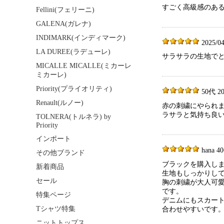
すごく高級感のあ
Fellini(フェリーニ)
GALENA(ガレナ)
INDIMARK(インディマーク)
2025/04
LA DUREE(ラデューレ)
サラサラの生地で
MICALLE MICALLE(ミカーレ
ミカーレ)
Priority(プライオリティ)
50代 202
Renault(ルノー)
赤の刺繍にやられ
ラサラと気持ち良
TOLNERA(トルネラ) by
Priority
インポート
hana 40
その他ブランド
ブラックを購入し
新着商品
生地もしっかりし
セール
胸の刺繍が大人可
です。
特集ページ
デニムにもスカー
Tシャツ特集
合わせやすいです
ニットトップス