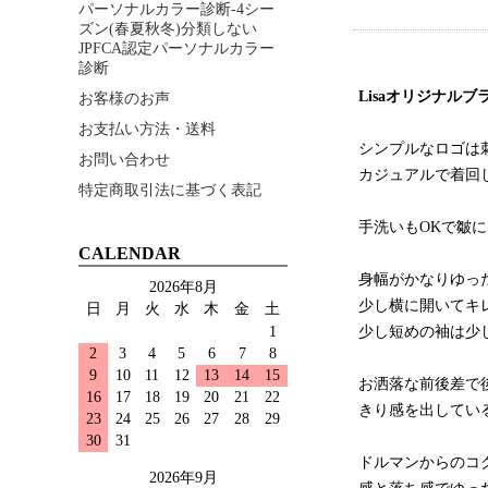
パーソナルカラー診断-4シー
ズン(春夏秋冬)分類しない
JPFCA認定パーソナルカラー
診断
Lisaオリジナルブ
お客様のお声
お支払い方法・送料
シンプルなロゴは
お問い合わせ
カジュアルで着回
特定商取引法に基づく表記
手洗いもOKで皺
CALENDAR
身幅がかなりゆっ
2026年8月
少し横に開いてキ
日
月
火
水
木
金
土
1
少し短めの袖は少
2
3
4
5
6
7
8
9
10
11
12
13
14
15
お洒落な前後差で
16
17
18
19
20
21
22
きり感を出している
23
24
25
26
27
28
29
30
31
ドルマンからのコ
2026年9月