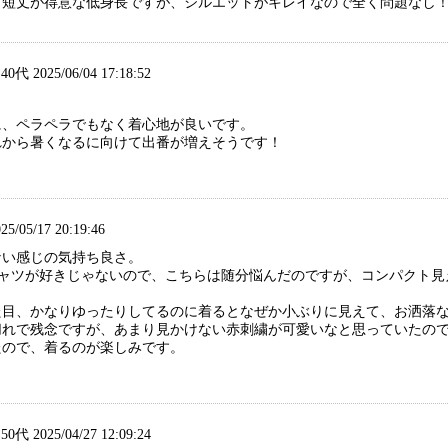
短丈が得意な低身長ですが、シルエットがキレイなので全く問題なし！着心
代 2025/06/04 17:18:52
に、ペラペラでもなく着心地が良いです。
れから暑くなるに向けて出番が増えそうです！
5/05/17 20:19:46
ない感じの気持ち良さ。
ャツが好きじゃないので、こちらは随分悩んだのですが、コンパクト見え
た目、かなりゆったりしてるのに着るとなぜか小ぶりに見えて、お洒落
切れで残念ですが、あまり見かけない赤刺繍が可愛いなと思っていたの
たので、着るのが楽しみです。
代 2025/04/27 12:09:24