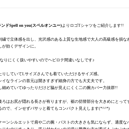
ランド
Spell on you(スペルオンユー)
よりロゴTシャツをご紹介します!!
刺繍で立体感を出し、光沢感のある上質な生地感で大人の高級感を損な
しが効くデザインに。
になりにくく扱いやすいのでヘビロテ間違いなしです♪
たりしていてLサイズさんでも着ていただけるサイズ感。
レイなラインの首元は開きすぎず細身の方でも大丈夫です。
し細めていてゆったりだけど脇が見えにくく二の腕カバー力抜群!!
後ろはお尻が隠れる長さが有りますが、裾の切替部分を大きめにとって
ので、インせずバサッと着てもコンパクト見えします(*^^*)
クーンシルエットで肩や二の腕・バストの大きさも気にならず、適度な