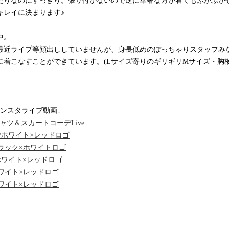
たりなのにすっきり。張り付かないので逆に華奢な方が着てもぶかぶか
キレイに決まります♪
中。
最近ライブ等顔出ししていませんが、身長低めのぽっちゃりスタッフみ
に着こなすことができています。(Lサイズ寄りのギリギリMサイズ・胸
ンスタライブ動画↓
Tシャツ＆スカートコーデLive
いくえ/ホワイト×レッドロゴ
サ/ブラック×ホワイトロゴ
リサ/ホワイト×レッドロゴ
サ/ホワイト×レッドロゴ
サ/ホワイト×レッドロゴ