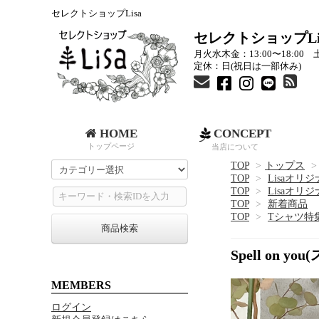
セレクトショップLisa
セレクトショップLi
月火水木金：13:00〜18:00 土
定休：日(祝日は一部休み)
HOME
CONCEPT
トップページ
当店について
TOP
>
トップス
>
TOP
>
Lisaオリ
TOP
>
Lisaオリ
TOP
>
新着商品
TOP
>
Tシャツ特
商品検索
Spell on
MEMBERS
ログイン