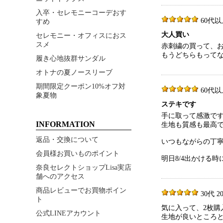
入卒・セレモニーコーデおす
60代以上 
すめ
大人買い
セレモニー・オフィスにおス
スメ
赤刺繍の買って、お
もうどちらもってな
履き心地抜群サンダル
オトナの夏ノースリーブ
期間限定クーポン10%オフ対
60代以上 
象夏物
ステキです
手に取って感激で
INFORMATION
生地も質感も最高
返品・交換について
いつもながらの丁
会員様お買いものポイント
明日8/4出かける
奈良セレクトショップLisa実店
舗へのアクセス
商品レビューでお買物ポイン
30代 202
ト
気に入って、2枚購
公式LINEアカウント
生地が良いところ