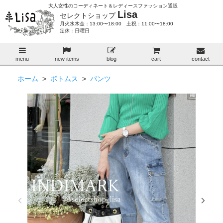
大人女性のコーディネート＆レディースファッション通販
Lisa
セレクトショップ
月火水木金：13:00〜18:00 土祝：11:00〜18:00
定休：日曜日
menu
new items
blog
cart
contact
ホーム
>
ボトムス
>
パンツ