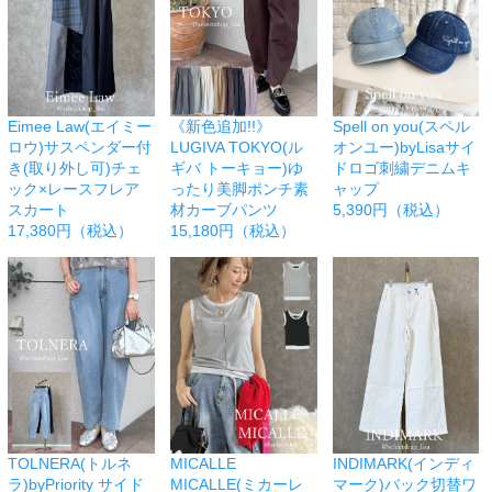
Eimee Law(エイミー
《新色追加!!》
Spell on you(スペル
ロウ)サスペンダー付
LUGIVA TOKYO(ル
オンユー)byLisaサイ
き(取り外し可)チェ
ギバ トーキョー)ゆ
ドロゴ刺繍デニムキ
ック×レースフレア
ったり美脚ポンチ素
ャップ
スカート
材カーブパンツ
5,390円（税込）
17,380円（税込）
15,180円（税込）
TOLNERA(トルネ
MICALLE
INDIMARK(インディ
ラ)byPriority サイド
MICALLE(ミカーレ
マーク)バック切替ワ