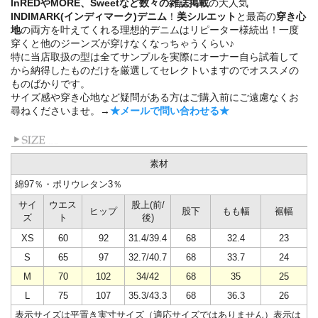
InREDやMORE、Sweetなど数々の雑誌掲載
の大人気
INDIMARK(インディマーク)デニム
！
美シルエット
と最高の
穿き心
地
の両方を叶えてくれる理想的デニムはリピーター様続出！一度
穿くと他のジーンズが穿けなくなっちゃうくらい♪
特に当店取扱の型は全てサンプルを実際にオーナー自ら試着して
から納得したものだけを厳選してセレクトいますのでオススメの
ものばかりです。
サイズ感や穿き心地など疑問がある方はご購入前にご遠慮なくお
尋ねくださいませ。→
★メールで問い合わせる★
素材
綿97％・ポリウレタン3％
サイ
ウエス
股上(前/
ヒップ
股下
もも幅
裾幅
ズ
ト
後)
XS
60
92
31.4/39.4
68
32.4
23
S
65
97
32.7/40.7
68
33.7
24
M
70
102
34/42
68
35
25
L
75
107
35.3/43.3
68
36.3
26
表示サイズは平置き実寸サイズ（適応サイズではありません）表示は