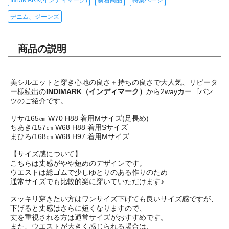
デニム、ジーンズ
商品の説明
美シルエットと穿き心地の良さ＋持ちの良さで大人気、リピータ
ー様続出の
INDIMARK（インディマーク）
から2wayカーゴパン
ツのご紹介です。
リサ/165㎝ W70 H88 着用Mサイズ(足長め)
ちあき/157㎝ W68 H88 着用Sサイズ
まひろ/168㎝ W68 H97 着用Mサイズ
【サイズ感について】
こちらは丈感がやや短めのデザインです。
ウエストは総ゴムで少しゆとりのある作りのため
通常サイズでも比較的楽に穿いていただけます♪
スッキリ穿きたい方はワンサイズ下げても良いサイズ感ですが、
下げると丈感はさらに短くなりますので、
丈を重視される方は通常サイズがおすすめです。
また、ウエストが大きく感じられる場合は、