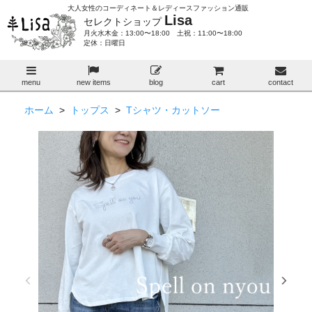
大人女性のコーディネート＆レディースファッション通販
Lisa
セレクトショップ
月火水木金：13:00〜18:00 土祝：11:00〜18:00
定休：日曜日
menu
new items
blog
cart
contact
ホーム
>
トップス
>
Tシャツ・カットソー