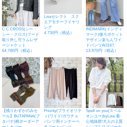
Lisaセレクト スク
エアモチーフイヤリ
ング
C.C.CROSS(シー・
INDIMARK(インディ
4,730円（税込）
シー・クロス)フード
マーク)後ろポケット
取り外し可ラムレザ
デザイン楽ちんワイ
ージャケット
ドパンツWJ167
54,780円（税込）
13,970円（税込）
【残りわずかのみセ
Priority(プライオリテ
Spell on you(スペル
ール】BUTAPANA(ブ
ィ)ワイド/ガウチョ
オンユー)byLisa 着
タパナ)柄ボーダーア
パンツ用インナーペ
心地抜群!大人の上質
ームカバー
チコートパンツ
シンプルロゴパーカ