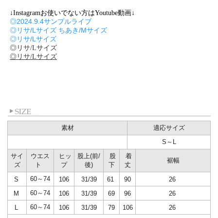
↓Instagramお使いでない方はYoutube動画↓
◎2024.9.4サンプルライブ
◎リサ/Lサイズ ちあき/Mサイズ
◎リサ/Lサイズ
◎リサ/Lサイズ
◎リサ/Lサイズ
素材
適応サイズ
S～L
サイ
ウエス
ヒッ
股上(前/
股
着
裾幅
ズ
ト
プ
後)
下
丈
60～74
S
106
31/39
61
90
26
60～74
M
106
31/39
69
96
26
60～74
L
106
31/39
79
106
26