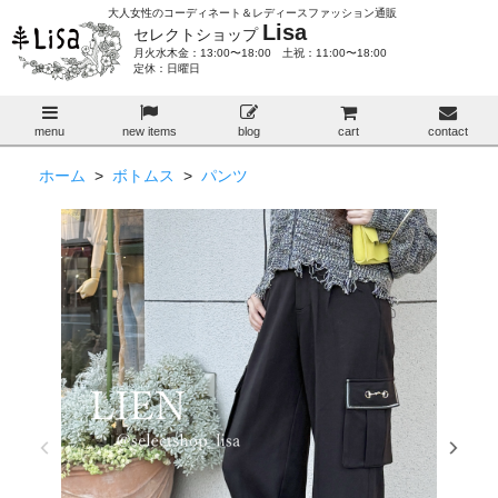
大人女性のコーディネート＆レディースファッション通販
Lisa
セレクトショップ
月火水木金：13:00〜18:00 土祝：11:00〜18:00
定休：日曜日
menu
new items
blog
cart
contact
ホーム
>
ボトムス
>
パンツ