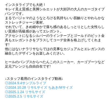
インスタライブでも大絶！
キレイ見え質感と美脚シルエットが大好評の大人のカーゴタイプ
パンツです。
まるでパジャマのようなとろける気持ちいい肌触りとやわらかな
ストレッチジャージ素材。
それでいて、きめ細やかで落ち感のあるしっとりとした女性らし
い質感が高級感があってエレガント。
アクセントになるシルバーのラインテープとゴールドのビット金
具もエレガントさをプラスしてコーデ全体を格上げしてくれま
す!
他にはないナラリサならではの見事なカジュアルとエレガンスの
融合したデザインをお楽しみください。
ヒールのパンプスからぺたんこのスニーカー、カーゴブーツなど
足元アレンジも自由自在です!
↓スタッフ着用のインスタライブ動画↓
◎2024.9.4サンプルライブ
◎2024.10.28 リサ/Lサイズ ちあき/Mサイズ
◎2025.1.24 リサ/Lサイズ
◎2025.2.5 リサ/Lサイズ