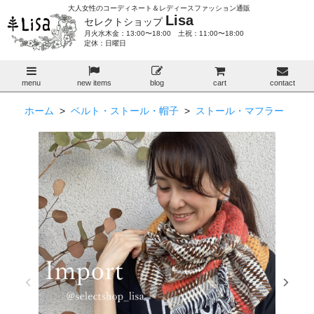
大人女性のコーディネート＆レディースファッション通販
Lisa
セレクトショップ
月火水木金：13:00〜18:00 土祝：11:00〜18:00
定休：日曜日
menu
new items
blog
cart
contact
ホーム
>
ベルト・ストール・帽子
>
ストール・マフラー