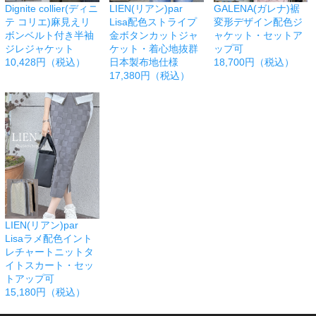
Dignite collier(ディニ
LIEN(リアン)par
GALENA(ガレナ)裾
テ コリエ)麻見えリ
Lisa配色ストライプ
変形デザイン配色ジ
ボンベルト付き半袖
金ボタンカットジャ
ャケット・セットア
ジレジャケット
ケット・着心地抜群
ップ可
10,428円（税込）
日本製布地仕様
18,700円（税込）
17,380円（税込）
LIEN(リアン)par
Lisaラメ配色イント
レチャートニットタ
イトスカート・セッ
トアップ可
15,180円（税込）