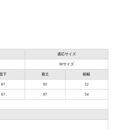
適応サイズ
Mサイズ
股下
着丈
裾幅
67
95
52
67
97
54