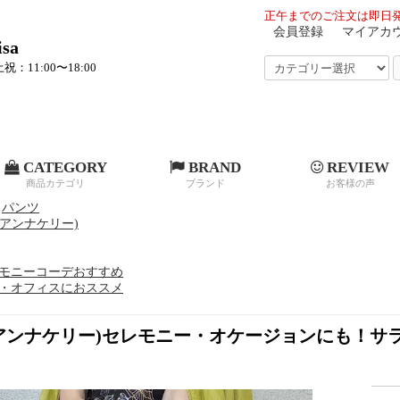
正午までのご注文は即日発
会員登録
マイアカ
sa
祝：11:00〜18:00
CATEGORY
BRAND
REVIEW
商品カテゴリ
ブランド
お客様の声
パンツ
ry(アンナケリー)
モニーコーデおすすめ
・オフィスにおススメ
rry(アンナケリー)セレモニー・オケージョンにも