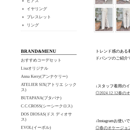
ピアス
イヤリング
ブレスレット
リング
BRAND&MENU
トレンド感のある
ドパンツのご紹介
おすすめコーデセット
Lisaオリジナル
Anna Kerry(アンナケリー)
ATELIER SIX(アトリエ シック
↓スタッフ着用のイ
ス)
◎2024.12.1
BUTAPANA(ブタパナ)
C.C.CROSS(シーシークロス)
DOS DIOSAS(ドス ディオサ
ス)
↓Instagramお使
EVOL(イーボル)
◎春のオケージョ