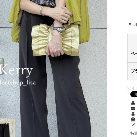
ベ
ブ
SOL
特