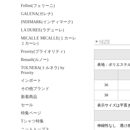
Fellini(フェリーニ)
GALENA(ガレナ)
INDIMARK(インディマーク)
LA DUREE(ラデューレ)
MICALLE MICALLE(ミカーレ
ミカーレ)
Priority(プライオリティ)
Renault(ルノー)
表地：ポリエステル
TOLNERA(トルネラ) by
Priority
インポート
36
その他ブランド
38
新着商品
セール
表示サイズは平置
特集ページ
Tシャツ特集
伸縮性なし 透け
ニットトップス