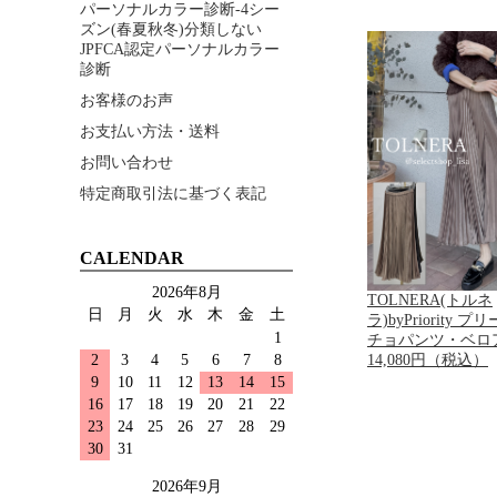
パーソナルカラー診断-4シー
ズン(春夏秋冬)分類しない
JPFCA認定パーソナルカラー
診断
お客様のお声
お支払い方法・送料
お問い合わせ
特定商取引法に基づく表記
CALENDAR
2026年8月
TOLNERA(トルネ
日
月
火
水
木
金
土
ラ)byPriority 
1
チョパンツ・ベロ
14,080円（税込）
2
3
4
5
6
7
8
9
10
11
12
13
14
15
16
17
18
19
20
21
22
23
24
25
26
27
28
29
30
31
2026年9月