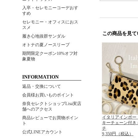
入卒・セレモニーコーデおす
すめ
セレモニー・オフィスにおス
スメ
この商品を見て
履き心地抜群サンダル
オトナの夏ノースリーブ
期間限定クーポン10%オフ対
象夏物
INFORMATION
返品・交換について
会員様お買いものポイント
奈良セレクトショップLisa実店
舗へのアクセス
イタリアインポー
商品レビューでお買物ポイン
キーチェーン付き
ト
チ
公式LINEアカウント
9,350円（税込）