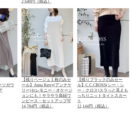
2,640円（税込）
【残りベージュ１枚のみセ
【残りブラックのみセー
プリーツガウ
ール】Anna Kerry(アンナケ
ル】C.C.CROSS(シー・シ
ア
リー)セレモニー・オケージ
ー・クロス)スラっと見えも
ョンにも！サラサラ肩紐ワ
っちりニットタイトスカー
ンピース・セットアップ可
ト
14,784円（税込）
12,144円（税込）