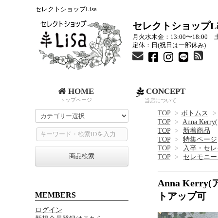
セレクトショップLisa
セレクトショップLi
月火水木金：13:00〜18:00 土
定休：日(祝日は一部休み)
HOME
CONCEPT
トップページ
当店について
TOP
>
ボトムス
>
TOP
>
Anna Ker
TOP
>
新着商品
TOP
>
特集ページ
TOP
>
入卒・セレ
商品検索
TOP
>
セレモニー
Anna Ke
MEMBERS
トアップ可
ログイン