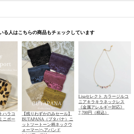
いる人はこちらの商品もチェックしています
Lisaセレクト カラージルコ
ニアキラキラネックレス
《金属アレルギー対応》
7,700円（税込）
トハラコ
【残りわずかのみセール】
ミニポー
BUTAPANA（ブタパナ）ニ
ットツートーン柄ネックウ
ォーマー/ヘアバンド