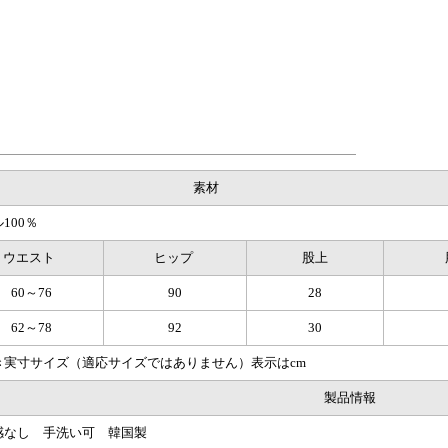
素材
100％
ウエスト
ヒップ
股上
60～76
90
28
62～78
92
30
き実寸サイズ（適応サイズではありません）表示はcm
製品情報
感なし 手洗い可 韓国製