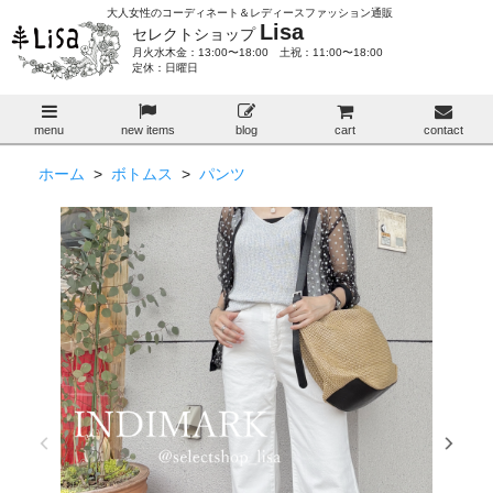
大人女性のコーディネート＆レディースファッション通販
Lisa
セレクトショップ
月火水木金：13:00〜18:00 土祝：11:00〜18:00
定休：日曜日
menu
new items
blog
cart
contact
ホーム
>
ボトムス
>
パンツ