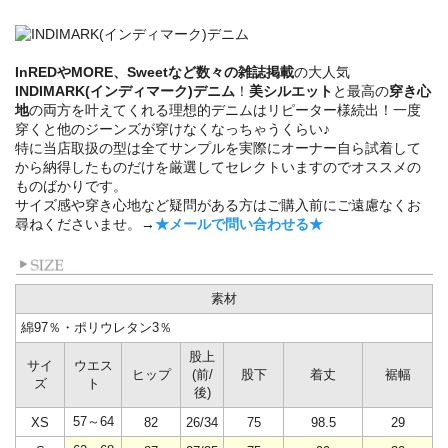
InREDやMORE、Sweetなど数々の雑誌掲載
の大人気
INDIMARK(インディマーク)デニム
！
美シルエット
と最高の
穿き心
地
の両方を叶えてくれる理想的デニムはリピーター様続出！一度
穿くと他のジーンズが穿けなくなっちゃうくらい♪
特に当店取扱の型は全てサンプルを実際にオーナー自ら試着して
から納得したものだけを厳選してセレクトいますのでオススメの
ものばかりです。
サイズ感や穿き心地など疑問がある方はご購入前にご遠慮なくお
尋ねくださいませ。→
★メールで問い合わせる★
素材
綿97％・ポリウレタン3％
股上
サイ
ウエス
ヒップ
(前/
股下
着丈
裾幅
ズ
ト
後)
57～64
XS
82
26/34
75
98.5
29