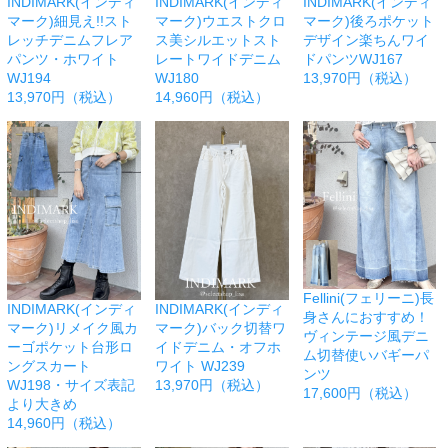
INDIMARK(インディ
INDIMARK(インディ
INDIMARK(インディ
マーク)細見え!!スト
マーク)ウエストクロ
マーク)後ろポケット
レッチデニムフレア
ス美シルエットスト
デザイン楽ちんワイ
パンツ・ホワイト
レートワイドデニム
ドパンツWJ167
WJ194
WJ180
13,970円（税込）
13,970円（税込）
14,960円（税込）
Fellini(フェリーニ)長
INDIMARK(インディ
INDIMARK(インディ
身さんにおすすめ！
マーク)リメイク風カ
マーク)バック切替ワ
ヴィンテージ風デニ
ーゴポケット台形ロ
イドデニム・オフホ
ム切替使いバギーパ
ングスカート
ワイト WJ239
ンツ
WJ198・サイズ表記
13,970円（税込）
17,600円（税込）
より大きめ
14,960円（税込）