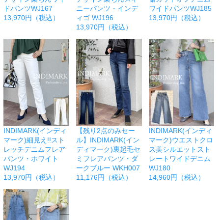
ドパンツWJ167
ニーパンツ・インデ
ワイドパンツWJ185
13,970円（税込）
ィゴ WJ196
13,970円（税込）
13,970円（税込）
INDIMARK(インディ
【残り2点のみセー
INDIMARK(インディ
マーク)細見え!!スト
ル】INDIMARK(イン
マーク)ウエストクロ
レッチデニムフレア
ディマーク)裏起毛セ
ス美シルエットスト
パンツ・ホワイト
ミフレアパンツ・ダ
レートワイドデニム
WJ194
ークブルー WKH007
WJ180
13,970円（税込）
11,176円（税込）
14,960円（税込）