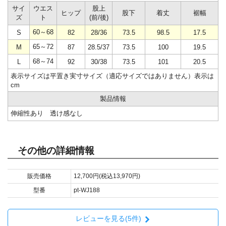
サイ
ウエス
股上
ヒップ
股下
着丈
裾幅
ズ
ト
(前/後)
60～68
S
82
28/36
73.5
98.5
17.5
65～72
M
87
28.5/37
73.5
100
19.5
68～74
L
92
30/38
73.5
101
20.5
表示サイズは平置き実寸サイズ（適応サイズではありません）表示は
cm
製品情報
伸縮性あり 透け感なし
その他の詳細情報
販売価格
12,700円(税込13,970円)
型番
pt-WJ188
レビューを見る(5件)