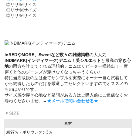
◎リサ/Mサイズ
◎リサ/Mサイズ
◎リサ/Mサイズ
InREDやMORE、Sweetなど数々の雑誌掲載
の大人気
INDIMARK(インディマーク)デニム
！
美シルエット
と最高の
穿き心
地
の両方を叶えてくれる理想的デニムはリピーター様続出！一度
穿くと他のジーンズが穿けなくなっちゃうくらい♪
特に当店取扱の型は全てサンプルを実際にオーナー自ら試着して
から納得したものだけを厳選してセレクトいますのでオススメの
ものばかりです。
サイズ感や穿き心地など疑問がある方はご購入前にご遠慮なくお
尋ねくださいませ。→
★メールで問い合わせる★
素材
綿97％・ポリウレタン3％