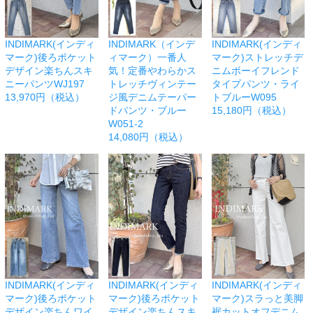
INDIMARK(インディ
INDIMARK（インデ
INDIMARK(インディ
マーク)後ろポケット
ィマーク）一番人
マーク)ストレッチデ
デザイン楽ちんスキ
気！定番やわらかス
ニムボーイフレンド
ニーパンツWJ197
トレッチヴィンテー
タイプパンツ・ライ
13,970円（税込）
ジ風デニムテーパー
トブルーW095
ドパンツ・ブルー
15,180円（税込）
W051-2
14,080円（税込）
INDIMARK(インディ
INDIMARK(インディ
INDIMARK(インディ
マーク)後ろポケット
マーク)後ろポケット
マーク)スラっと美脚
デザイン楽ちんワイ
デザイン楽ちんスキ
裾カットオフデニム