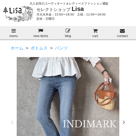
大人女性のコーディネート＆レディースファッション通販
Lisa
セレクトショップ
月火水木金：13:00〜18:00 土祝：11:00〜18:00
定休：日曜日
menu
new items
blog
cart
contact
ホーム
>
ボトムス
>
パンツ