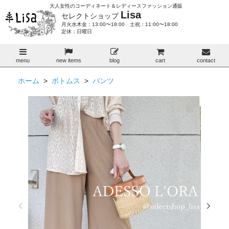
大人女性のコーディネート＆レディースファッション通販
Lisa
セレクトショップ
月火水木金：13:00〜18:00 土祝：11:00〜18:00
定休：日曜日
menu
new items
blog
cart
contact
ホーム
>
ボトムス
>
パンツ