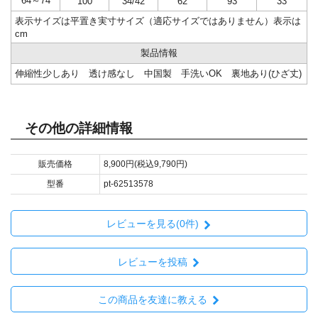
64～74
100
34/42
62
93
33
表示サイズは平置き実寸サイズ（適応サイズではありません）表示は
cm
製品情報
伸縮性少しあり 透け感なし 中国製 手洗いOK 裏地あり(ひざ丈)
その他の詳細情報
販売価格
8,900円(税込9,790円)
型番
pt-62513578
レビューを見る(0件)
レビューを投稿
この商品を友達に教える