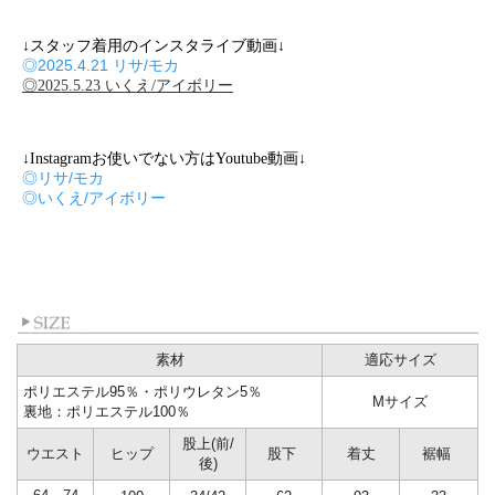
↓スタッフ着用のインスタライブ動画↓
◎2025.4.21 リサ/モカ
◎2025.5.23 いくえ/アイボリー
↓Instagramお使いでない方はYoutube動画↓
◎リサ/モカ
◎いくえ/アイボリー
素材
適応サイズ
ポリエステル95％・ポリウレタン5％
Mサイズ
裏地：ポリエステル100％
股上(前/
ウエスト
ヒップ
股下
着丈
裾幅
後)