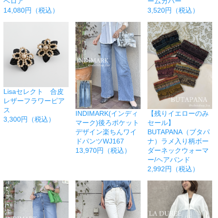
ベロア
ームカバー
14,080円（税込）
3,520円（税込）
Lisaセレクト 合皮
レザーフラワーピア
ス
INDIMARK(インディ
【残りイエローのみ
3,300円（税込）
マーク)後ろポケット
セール】
デザイン楽ちんワイ
BUTAPANA（ブタパ
ドパンツWJ167
ナ）ラメ入り柄ボー
13,970円（税込）
ダーネックウォーマ
ー/ヘアバンド
2,992円（税込）