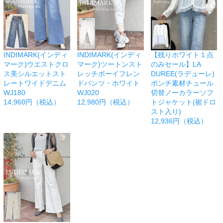
INDIMARK(インディ
INDIMARK(インディ
【残りホワイト１点
マーク)ウエストクロ
マーク)ツートンスト
のみセール】LA
ス美シルエットスト
レッチボーイフレン
DUREE(ラデューレ)
レートワイドデニム
ドパンツ・ホワイト
ポンチ素材チュール
WJ180
WJ020
切替ノーカラーソフ
14,960円（税込）
12,980円（税込）
トジャケット(裾ドロ
スト入り)
12,936円（税込）