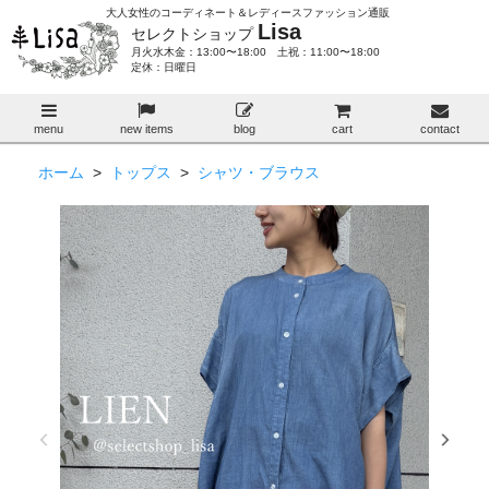
大人女性のコーディネート＆レディースファッション通販
Lisa
セレクトショップ
月火水木金：13:00〜18:00 土祝：11:00〜18:00
定休：日曜日
menu
new items
blog
cart
contact
ホーム
>
トップス
>
シャツ・ブラウス