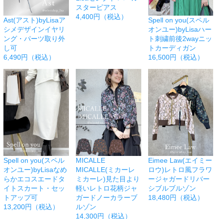
スターピアス
4,400円（税込）
Ast(アスト)byLisaア
Spell on you(スペル
シメデザインイヤリ
オンユー)byLisaハー
ング・パーツ取り外
ト刺繍前後2wayニッ
し可
トカーディガン
6,490円（税込）
16,500円（税込）
Spell on you(スペル
MICALLE
Eimee Law(エイミー
オンユー)byLisaなめ
MICALLE(ミカーレ
ロウ)レトロ風フラワ
らかエコスエードタ
ミカーレ)見た目より
ージャガードリバー
イトスカート・セッ
軽いレトロ花柄ジャ
シブルブルゾン
トアップ可
ガードノーカラーブ
18,480円（税込）
13,200円（税込）
ルゾン
14,300円（税込）