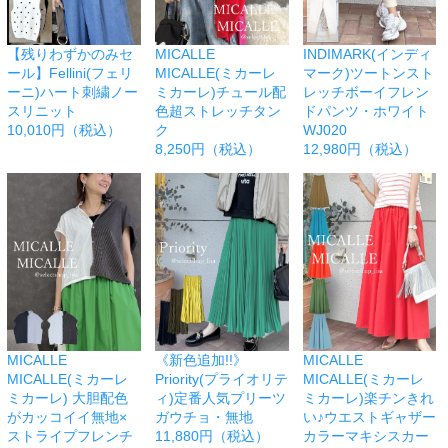
【残りわずかのみセ
MICALLE
INDIMARK(インディ
ール】Fellini(フェリ
MICALLE(ミカーレ
マーク)ツートンスト
ーニ)ハート刺繍ノー
ミカーレ)チュール配
レッチボーイフレン
スリニット
色超ストレッチタン
ドパンツ・ホワイト
10,010円（税込）
ク
WJ020
8,250円（税込）
12,980円（税込）
MICALLE
《新色追加!!》
MICALLE
MICALLE(ミカーレ
Priority(プライオリテ
MICALLE(ミカーレ
ミカーレ) 大胆配色
ィ)定番人気プリーツ
ミカーレ)楽チンきれ
がカッコイイ無地×
ガウチョ・無地
い♪ウエストギャザー
ストライプフレンチ
11,880円（税込）
カラーマキシスカー