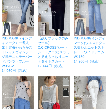
INDIMARK（インデ
【残りブラックのみ
INDIMARK(インディ
ィマーク）一番人
セール】
マーク)ウエストクロ
気！定番やわらかス
C.C.CROSS(シー・
ス美シルエットスト
トレッチヴィンテー
シー・クロス)スラっ
レートワイドデニム
ジ風デニムテーパー
と見えもっちりニッ
WJ180
ドパンツ・ブルー
トタイトスカート
14,960円（税込）
W051-2
12,144円（税込）
14,080円（税込）