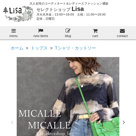
大人女性のコーディネート＆レディースファッション通販
Lisa
セレクトショップ
月火水木金：13:00〜18:00 土祝：11:00〜18:00
定休：日曜日
menu
new items
blog
cart
contact
ホーム
>
トップス
>
Tシャツ・カットソー