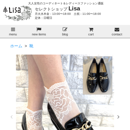
大人女性のコーディネート＆レディースファッション通販
Lisa
セレクトショップ
月火水木金：13:00〜18:00 土祝：11:00〜18:00
定休：日曜日
menu
new items
blog
cart
contact
ホーム
>
靴