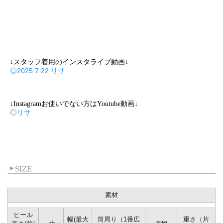
↓スタッフ着用のインスタライブ動画↓
◎2025.7.22 リサ
↓Instagramお使いでない方はYoutube動画↓
◎リサ
素材
ヒール
幅(最大
筒周り（1番広
重さ（片