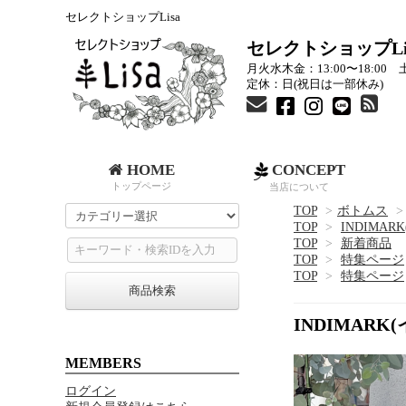
セレクトショップLisa
セレクトショップLi
月火水木金：13:00〜18:00 土
定休：日(祝日は一部休み)
HOME
CONCEPT
トップページ
当店について
TOP
>
ボトムス
>
TOP
>
INDIMA
TOP
>
新着商品
TOP
>
特集ページ
TOP
>
特集ページ
商品検索
INDIMAR
MEMBERS
ログイン