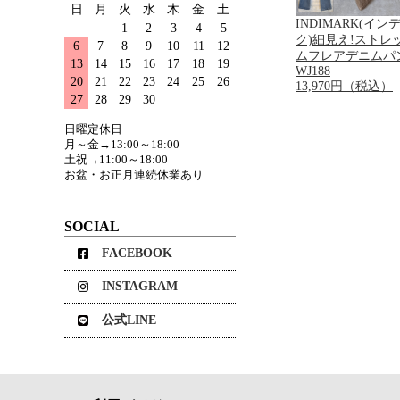
日
月
火
水
木
金
土
INDIMARK(イ
1
2
3
4
5
ク)細見え!ストレ
6
7
8
9
10
11
12
ムフレアデニムパ
13
14
15
16
17
18
19
WJ188
20
21
22
23
24
25
26
13,970円（税込）
27
28
29
30
日曜定休日
月～金→13:00～18:00
土祝→11:00～18:00
お盆・お正月連続休業あり
SOCIAL
FACEBOOK
INSTAGRAM
公式LINE