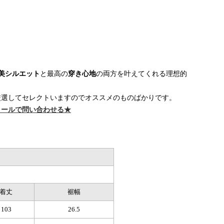
美シルエット
と最高の
穿き心地
の両方を叶えてくれる理想的
厳選してセレクトいますのでオススメのものばかりです。
メールで問い合わせる★
着丈
裾幅
103
26.5