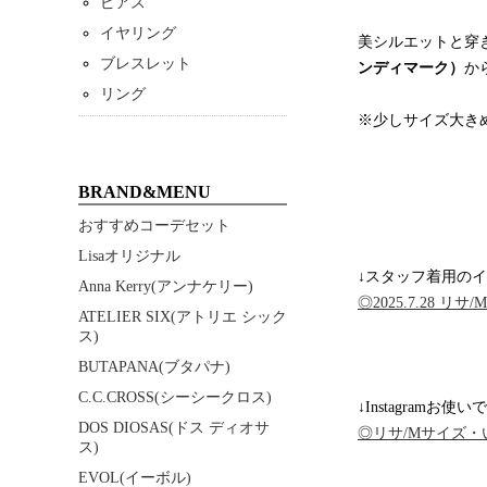
ピアス
イヤリング
美シルエットと穿
ブレスレット
ンディマーク）
か
リング
※少しサイズ大き
BRAND&MENU
おすすめコーデセット
Lisaオリジナル
↓スタッフ着用のイ
Anna Kerry(アンナケリー)
◎2025.7.28 
ATELIER SIX(アトリエ シック
ス)
BUTAPANA(ブタパナ)
C.C.CROSS(シーシークロス)
↓Instagramお使
DOS DIOSAS(ドス ディオサ
◎リサ/Mサイズ・
ス)
EVOL(イーボル)