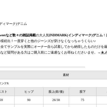
Sweetなど数々の雑誌掲載
の大人気
INDIMARK(インディマーク)デニム
！
ー様続出！一度穿くと他のジーンズが穿けなくなっちゃうくらい♪
は全てサンプルを実際にオーナー自ら試着してから納得したものだけを
地など疑問がある方はご購入前にご遠慮なくお尋ねくださいませ。→
★
素材
タン3％
エスト
ヒップ
股上(前/後)
股下
59
90
26/38
75