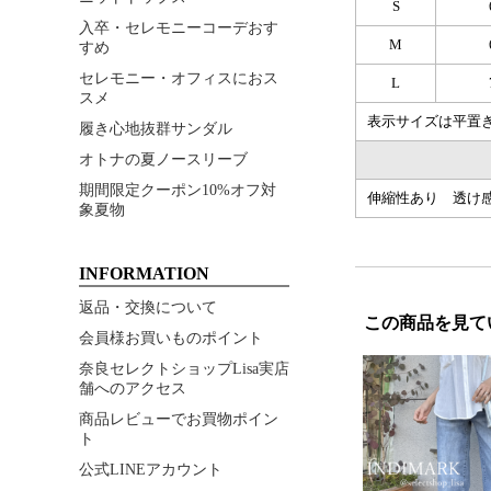
S
入卒・セレモニーコーデおす
M
すめ
セレモニー・オフィスにおス
L
スメ
表示サイズは平置
履き心地抜群サンダル
オトナの夏ノースリーブ
期間限定クーポン10%オフ対
伸縮性あり 透け
象夏物
INFORMATION
返品・交換について
この商品を見て
会員様お買いものポイント
奈良セレクトショップLisa実店
舗へのアクセス
商品レビューでお買物ポイン
ト
公式LINEアカウント