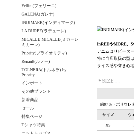
Fellini(フェリーニ)
GALENA(ガレナ)
INDIMARK(インディマーク)
LA DUREE(ラデューレ)
MICALLE MICALLE(ミカーレ
InREDやMORE、
ミカーレ)
デニムはリピータ
Priority(プライオリティ)
特に当店取扱の型
Renault(ルノー)
サイズ感や穿き心
TOLNERA(トルネラ) by
Priority
インポート
その他ブランド
新着商品
綿97％・ポリウレ
セール
サイズ
ウ
特集ページ
Tシャツ特集
XS
ニットトップス