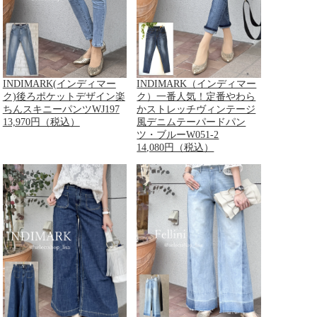
INDIMARK(インディマー
INDIMARK（インディマー
ク)後ろポケットデザイン楽
ク）一番人気！定番やわら
ちんスキニーパンツWJ197
かストレッチヴィンテージ
13,970円（税込）
風デニムテーパードパン
ツ・ブルーW051-2
14,080円（税込）