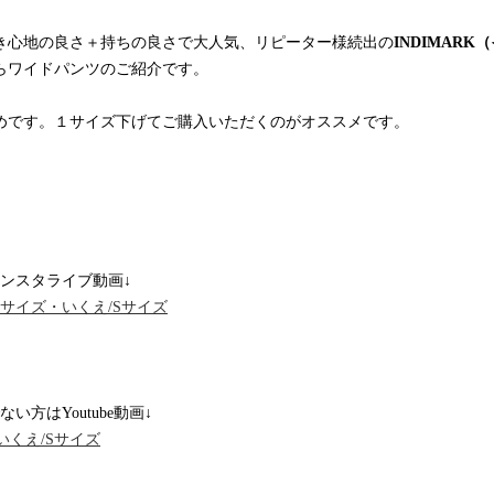
き心地の良さ＋持ちの良さで大人気、リピーター様続出の
INDIMARK
らワイドパンツのご紹介です。
めです。１サイズ下げてご購入いただくのがオススメです。
ンスタライブ動画↓
リサ/Mサイズ・いくえ/Sサイズ
いでない方はYoutube動画↓
いくえ/Sサイズ