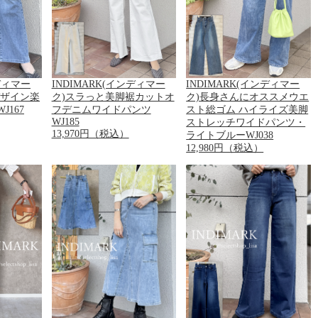
ンディマー
INDIMARK(インディマー
INDIMARK(インディマー
デザイン楽
ク)スラっと美脚裾カットオ
ク)長身さんにオススメウエ
167
フデニムワイドパンツ
スト総ゴム ハイライズ美脚
WJ185
ストレッチワイドパンツ・
13,970円（税込）
ライトブルーWJ038
12,980円（税込）