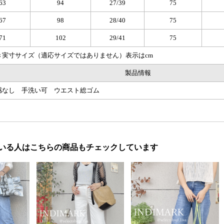
63
94
27/39
75
67
98
28/40
75
71
102
29/41
75
き実寸サイズ（適応サイズではありません）表示はcm
製品情報
感なし 手洗い可 ウエスト総ゴム
いる人はこちらの商品もチェックしています