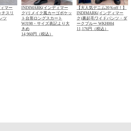
ンディマー
INDIMARK(インディマー
【大人気デニム20％off！】
ッチスリ
ク)リメイク風カーゴポケッ
INDIMARK(インディマー
ンツ
ト台形ロングスカート
ク)裏起毛ワイドパンツ・ダ
WJ198・サイズ表記より大
ークブルー WKH004
きめ
11,176円（税込）
14,960円（税込）