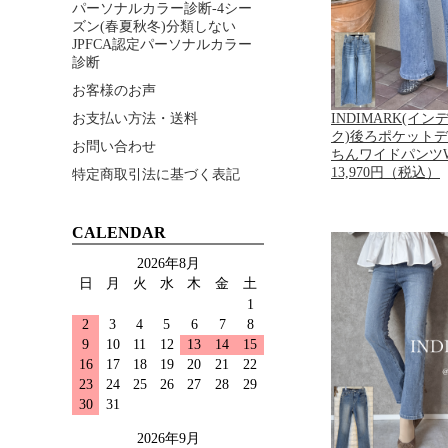
パーソナルカラー診断-4シー
ズン(春夏秋冬)分類しない
JPFCA認定パーソナルカラー
診断
お客様のお声
INDIMARK(イ
お支払い方法・送料
ク)後ろポケット
お問い合わせ
ちんワイドパンツWJ
13,970円（税込）
特定商取引法に基づく表記
CALENDAR
2026年8月
日
月
火
水
木
金
土
1
2
3
4
5
6
7
8
9
10
11
12
13
14
15
16
17
18
19
20
21
22
23
24
25
26
27
28
29
30
31
2026年9月