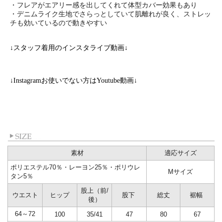
・フレアがエアリー感を出してくれて体型カバー効果もあり
・デニムライク生地でさらっとしていて肌離れが良く、ストレッ
チも効いているので動きやすい
↓スタッフ着用のインスタライブ動画↓
↓Instagramお使いでない方はYoutube動画↓
素材
適応サイズ
ポリエステル70％・レーヨン25％・ポリウレ
Mサイズ
タン5％
股上（前/
ウエスト
ヒップ
股下
総丈
裾幅
後）
64～72
100
35/41
47
80
67