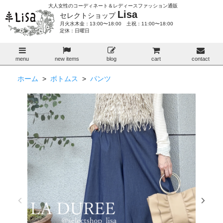
大人女性のコーディネート＆レディースファッション通販
Lisa
セレクトショップ
月火水木金：13:00〜18:00 土祝：11:00〜18:00
定休：日曜日
menu
new items
blog
cart
contact
ホーム
>
ボトムス
>
パンツ