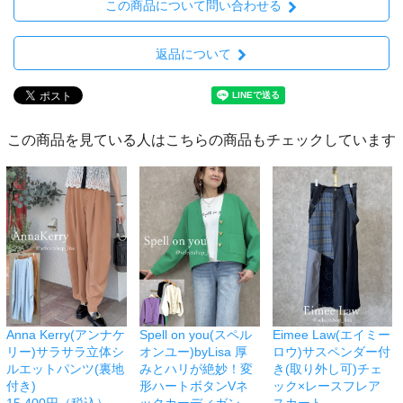
この商品について問い合わせる
返品について
この商品を見ている人はこちらの商品もチェックしています
Anna Kerry(アンナケ
Spell on you(スペル
Eimee Law(エイミー
リー)サラサラ立体シ
オンユー)byLisa 厚
ロウ)サスペンダー付
ルエットパンツ(裏地
みとハリが絶妙！変
き(取り外し可)チェ
付き)
形ハートボタンVネ
ック×レースフレア