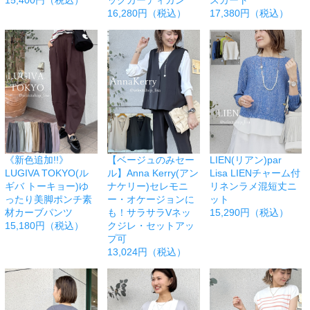
15,400円（税込）
ックカーディガン
スカート
16,280円（税込）
17,380円（税込）
《新色追加!!》
【ベージュのみセー
LIEN(リアン)par
LUGIVA TOKYO(ル
ル】Anna Kerry(アン
Lisa LIENチャーム付
ギバ トーキョー)ゆ
ナケリー)セレモニ
リネンラメ混短丈ニ
ったり美脚ポンチ素
ー・オケージョンに
ット
材カーブパンツ
も！サラサラVネッ
15,290円（税込）
15,180円（税込）
クジレ・セットアッ
プ可
13,024円（税込）