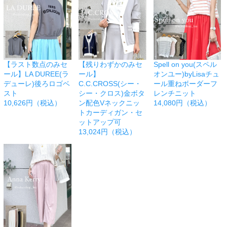
【ラスト数点のみセ
【残りわずかのみセ
Spell on you(スペル
ール】LA DUREE(ラ
ール】
オンユー)byLisaチュ
デューレ)後ろロゴベ
C.C.CROSS(シー・
ール重ねボーダーフ
スト
シー・クロス)金ボタ
レンチニット
10,626円（税込）
ン配色Vネックニッ
14,080円（税込）
トカーディガン・セ
ットアップ可
13,024円（税込）