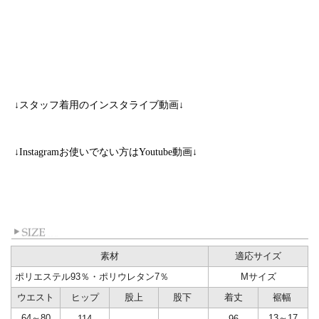
↓スタッフ着用のインスタライブ動画↓
↓Instagramお使いでない方はYoutube動画↓
素材
適応サイズ
ポリエステル93％・ポリウレタン7％
Mサイズ
ウエスト
ヒップ
股上
股下
着丈
裾幅
64～80
13～17
114
-
-
96