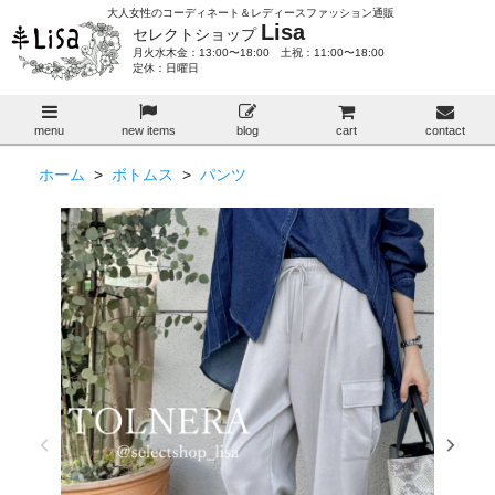
大人女性のコーディネート＆レディースファッション通販
Lisa
セレクトショップ
月火水木金：13:00〜18:00 土祝：11:00〜18:00
定休：日曜日
menu
new items
blog
cart
contact
ホーム
>
ボトムス
>
パンツ