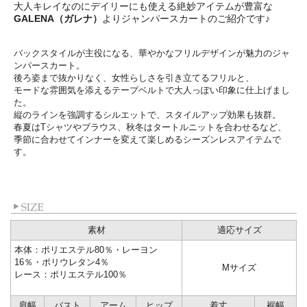
大人キレイなのにデイリーにも使える絶妙アイテムが豊富な
GALENA（ガレナ）
よりジャンパースカートのご紹介です♪
バックスタイルが主役になる、
華やかなフリルデザインが魅力のジャ
ンパースカート。
後ろ姿まで抜かりなく、女性らしさを引き立てるフリルと、
モードな雰囲気を添えるテープベルトで大人っぽい印象に仕上げま
し
た。
縦のラインを強調するシルエットで、
スタイルアップ効果も抜群。
春夏はTシャツやブラウス、
秋冬はタートルニットを合わせるなど、
季節に合わせてインナーを変えて楽しめるシーズンレスアイテムで
す。
素材
適応サイズ
本体：ポリエステル80％・レーヨン
16％・ポリウレタン4％
Mサイズ
レース：ポリエステル100％
肩幅
バスト
アーム
ヒップ
着丈
裾幅