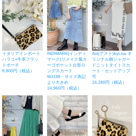
イタリアインポート
INDIMARK(インディ
Ast(アスト)byLisa オ
ハラコ×牛革フラッ
マーク)リメイク風カ
リジナル柄ジャガー
トポーチ
ーゴポケット台形ロ
ドニットタイトスカ
8,800円（税込）
ングスカート
ート・セットアップ
WJ198・サイズ表記
可
より大きめ
16,280円（税込）
14,960円（税込）