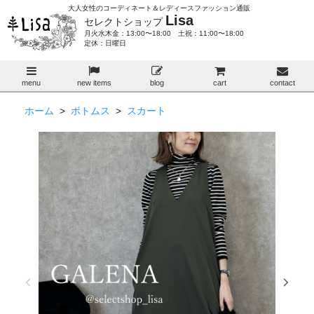
大人女性のコーディネート＆レディースファッション通販
Lisa
セレクトショップ
月火水木金：13:00〜18:00 土祝：11:00〜18:00
定休：日曜日
menu
new items
blog
cart
contact
ホーム
>
ボトムス
>
スカート