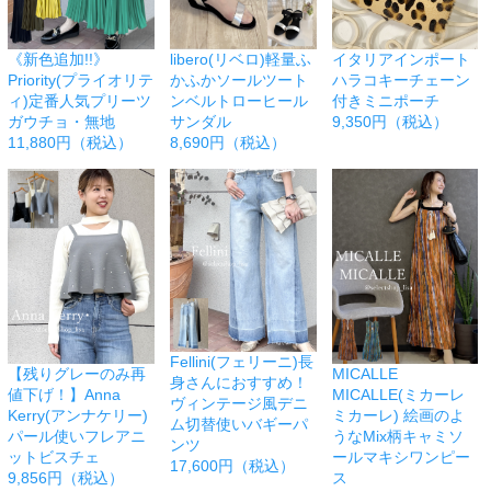
《新色追加!!》
libero(リベロ)軽量ふ
イタリアインポート
Priority(プライオリテ
かふかソールツート
ハラコキーチェーン
ィ)定番人気プリーツ
ンベルトローヒール
付きミニポーチ
ガウチョ・無地
サンダル
9,350円（税込）
11,880円（税込）
8,690円（税込）
Fellini(フェリーニ)長
【残りグレーのみ再
MICALLE
身さんにおすすめ！
値下げ！】Anna
MICALLE(ミカーレ
ヴィンテージ風デニ
Kerry(アンナケリー)
ミカーレ) 絵画のよ
ム切替使いバギーパ
パール使いフレアニ
うなMix柄キャミソ
ンツ
ットビスチェ
ールマキシワンピー
17,600円（税込）
9,856円（税込）
ス