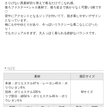
さりげない異素材切り替えで着るだけでこなれ感。
後ろファスナー×シャカ素材で、
後ろ姿まで抜かりなく可愛い1枚です
♡
背中にアクセントとなるジップが付いてて、
脱ぎ着しやすいデザイン
となっています。
袖にもややゆとりがあり、
今っぽいリラクシーな着こなしにぴった
り！
でもカジュアルすぎず、
大人っぽく着られる絶妙なバランスです。
素材
適応サイズ
本体：ポリエステル47％・レーヨン45％・ポ
リウレタン8％
別布：ポリエステル100％
Mサイズ
リブ部分：綿50％・ポリエステル45％・ポリ
ウレタン5％