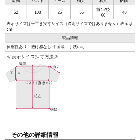
肩幅
バスト
アーム
袖丈
着丈
裾幅
前45/後
52
108
25
55
48
60
表示サイズは平置き実寸サイズ（適応サイズではありません）表示は
cm
製品情報
伸縮性あり 透け感なし 中国製 手洗い可
その他の詳細情報