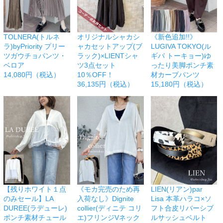
TOLNERA(トルネ
オリジナルシャカシ
《新色追加!!》
ラ)byPriority プリー
ャカセットアップ(ブ
LUGIVA TOKYO(ル
ツガウチョパンツ・
ラック)×LIENTシャ
ギバ トーキョー)ゆ
ベロア
ツ3点セット
ったり美脚ポンチ素
14,080円（税込）
10％OFF！
材カーブパンツ
36,135円（税込）
15,180円（税込）
【残りホワイト１点
《モカ完売のため再
LIEN(リアン)par
のみセール】LA
入荷なし》Dignite
Lisa 本革ハラコ×ソ
DUREE(ラデューレ)
collier(ディニテ コリ
フト合皮リバーシブ
ポンチ素材チュール
エ)フリンジVネック
ルサッシュベルト