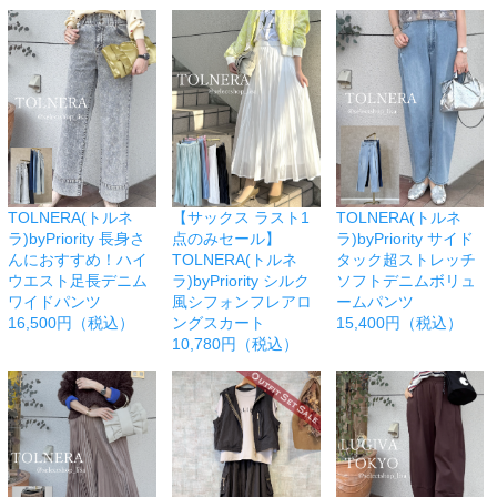
TOLNERA(トルネ
【サックス ラスト1
TOLNERA(トルネ
ラ)byPriority 長身さ
点のみセール】
ラ)byPriority サイド
んにおすすめ！ハイ
TOLNERA(トルネ
タック超ストレッチ
ウエスト足長デニム
ラ)byPriority シルク
ソフトデニムボリュ
ワイドパンツ
風シフォンフレアロ
ームパンツ
16,500円（税込）
ングスカート
15,400円（税込）
10,780円（税込）