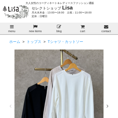
大人女性のコーディネート＆レディースファッション通販
Lisa
セレクトショップ
月火水木金：13:00〜18:00 土祝：11:00〜18:00
定休：日曜日
menu
new items
blog
cart
contact
ホーム
>
トップス
>
Tシャツ・カットソー