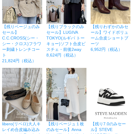
【残りベージュのみ
【残りブラックのみ
【残りわずかのみセ
セール】
セール】LUGIVA
ール】ワイドボリュ
C.C.CROSS(シー・
TOKYO(ルギバ トー
ーム合皮ショートブ
シー・クロス)フラワ
キョー)ソフト合皮ビ
ーツ
ー刺繍トレンチコー
スチェ・前後2way
6,952円（税込）
ト
8,624円（税込）
21,824円（税込）
libero(リベロ)大人キ
【残りベージュ１枚
【残り7.0のみセー
レイめ合皮編み込み
のみセール】Anna
ル】STEVE