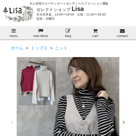
大人女性のコーディネート＆レディースファッション通販
Lisa
セレクトショップ
月火水木金：13:00〜18:00 土祝：11:00〜18:00
定休：日曜日
menu
new items
blog
cart
contact
ホーム
>
トップス
>
ニット