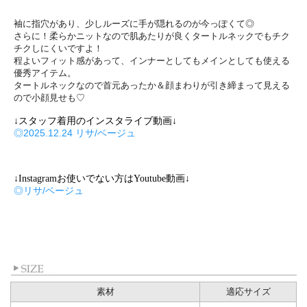
袖に指穴があり、少しルーズに手が隠れるのが
今っぽくて◎
さらに！柔らかニットなので肌あたりが良く
タートルネックでもチク
チクしにくいですよ！
程よいフィット感があって、インナーとしてもメインとしても使える
優秀アイテム。
タートルネックなので首元あったか＆
顔まわりが引き締まって見える
ので小顔見せも♡
↓スタッフ着用のインスタライブ動画↓
◎2025.12.24 リサ/ベージュ
↓Instagramお使いでない方はYoutube動画↓
◎リサ/ベージュ
素材
適応サイズ