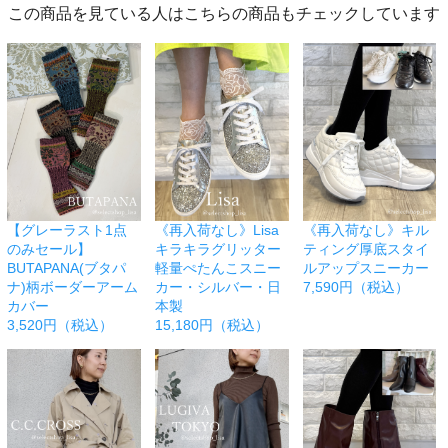
この商品を見ている人はこちらの商品もチェックしています
【グレーラスト1点
《再入荷なし》Lisa
《再入荷なし》キル
のみセール】
キラキラグリッター
ティング厚底スタイ
BUTAPANA(ブタパ
軽量ぺたんこスニー
ルアップスニーカー
ナ)柄ボーダーアーム
カー・シルバー・日
7,590円（税込）
カバー
本製
3,520円（税込）
15,180円（税込）