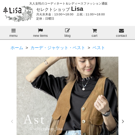
大人女性のコーディネート＆レディースファッション通販
Lisa
セレクトショップ
月火水木金：13:00〜18:00 土祝：11:00〜18:00
定休：日曜日
menu
new items
blog
cart
contact
ホーム
>
カーデ・ジャケット・ベスト
>
ベスト