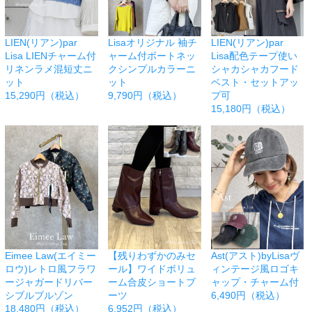
LIEN(リアン)par
Lisaオリジナル 袖チ
LIEN(リアン)par
Lisa LIENチャーム付
ャーム付ボートネッ
Lisa配色テープ使い
リネンラメ混短丈ニ
クシンプルカラーニ
シャカシャカフード
ット
ット
ベスト・セットアッ
15,290円（税込）
9,790円（税込）
プ可
15,180円（税込）
Eimee Law(エイミー
【残りわずかのみセ
Ast(アスト)byLisaヴ
ロウ)レトロ風フラワ
ール】ワイドボリュ
ィンテージ風ロゴキ
ージャガードリバー
ーム合皮ショートブ
ャップ・チャーム付
シブルブルゾン
ーツ
6,490円（税込）
18,480円（税込）
6,952円（税込）