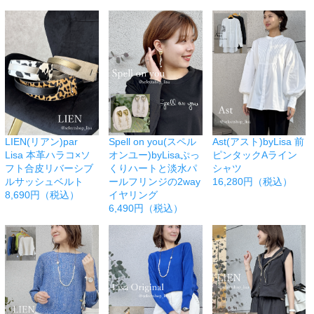
LIEN(リアン)par
Spell on you(スペル
Ast(アスト)byLisa 前
Lisa 本革ハラコ×ソ
オンユー)byLisaぷっ
ピンタックAライン
フト合皮リバーシブ
くりハートと淡水パ
シャツ
ルサッシュベルト
ールフリンジの2way
16,280円（税込）
8,690円（税込）
イヤリング
6,490円（税込）