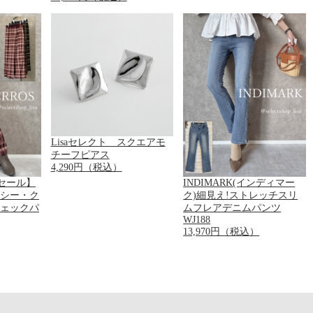
Lisaセレクト スクエアモ
チーフピアス
4,290円（税込）
セール】
INDIMARK(インディマー
ー・シー・ク
ク)細見え!ストレッチスリ
チェックパ
ムフレアデニムパンツ
WJ188
13,970円（税込）