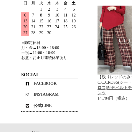
日
月
火
水
木
金
土
1
2
3
4
5
6
7
8
9
10
11
12
13
14
15
16
17
18
19
20
21
22
23
24
25
26
27
28
29
30
日曜定休日
月～金→13:00～18:00
土祝→11:00～18:00
お盆・お正月連続休業あり
SOCIAL
【残りレッドのみ
C.C.CROSS(シ
FACEBOOK
ロス)配色ベルト
ンツ
INSTAGRAM
14,784円（税込）
公式LINE