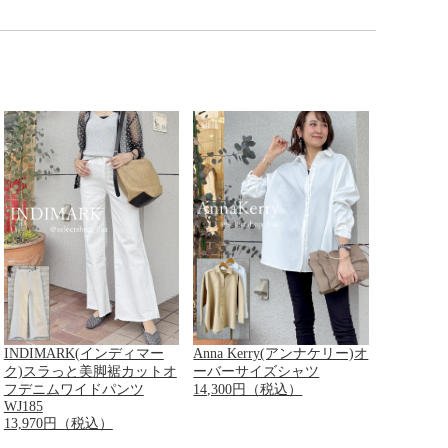
INDIMARK(インディマー
Anna Kerry(アンナケリー)オ
ク)スラっと美脚裾カットオ
ーバーサイズシャツ
フデニムワイドパンツ
14,300円（税込）
WJ185
13,970円（税込）