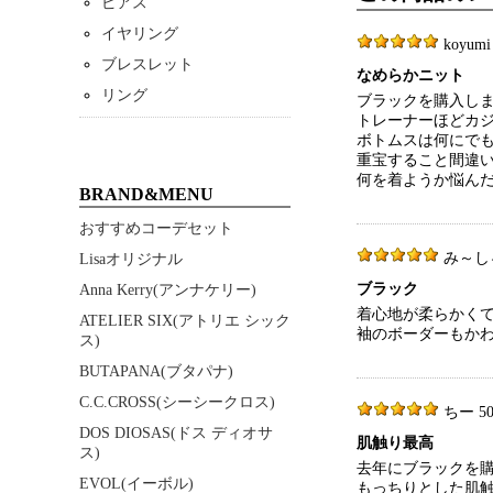
ピアス
イヤリング
koyumi 
ブレスレット
なめらかニット
リング
ブラックを購入し
トレーナーほどカ
ボトムスは何にでも
重宝すること間違
何を着ようか悩ん
BRAND&MENU
おすすめコーデセット
み～しゃん 
Lisaオリジナル
ブラック
Anna Kerry(アンナケリー)
着心地が柔らかく
ATELIER SIX(アトリエ シック
袖のボーダーもか
ス)
BUTAPANA(ブタパナ)
C.C.CROSS(シーシークロス)
ちー 50代
DOS DIOSAS(ドス ディオサ
肌触り最高
ス)
去年にブラックを
EVOL(イーボル)
もっちりとした肌