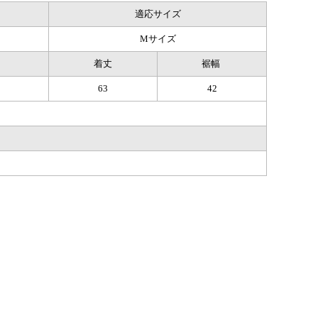
適応サイズ
Mサイズ
丈
着丈
裾幅
63
42