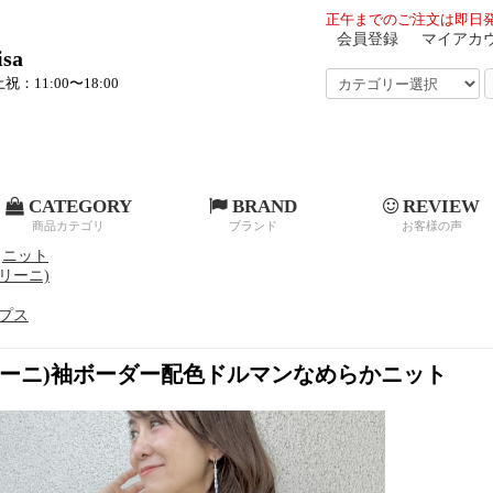
正午までのご注文は即日発
会員登録
マイアカ
sa
祝：11:00〜18:00
CATEGORY
BRAND
REVIEW
商品カテゴリ
ブランド
お客様の声
ニット
フェリーニ)
プス
(フェリーニ)袖ボーダー配色ドルマンなめらかニット