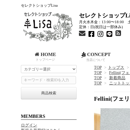
セレクトショップLisa
セレクトショップLi
月火水木金：13:00〜18:00 土
定休：日(祝日は一部休み)
HOME
CONCEPT
トップページ
当店について
TOP
>
トップス
>
TOP
>
Fellini(
TOP
>
新着商品
TOP
>
ニットトッ
商品検索
Fellini
MEMBERS
ログイン