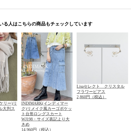
いる人はこちらの商品もチェックしています
Lisaセレクト クリスタル
フラワーピアス
2,860円（税込）
ンナケリー)リ
INDIMARK(インディマー
ル大判ス
ク)リメイク風カーゴポケッ
ト台形ロングスカート
WJ198・サイズ表記より大
きめ
14,960円（税込）