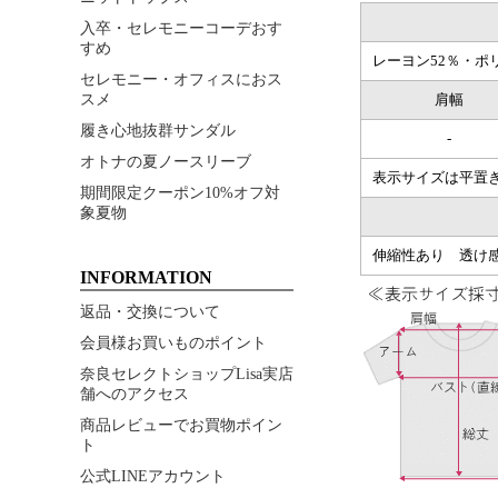
入卒・セレモニーコーデおす
すめ
レーヨン52％・ポ
セレモニー・オフィスにおス
スメ
肩幅
履き心地抜群サンダル
-
オトナの夏ノースリーブ
表示サイズは平置
期間限定クーポン10%オフ対
象夏物
伸縮性あり 透け感
INFORMATION
返品・交換について
会員様お買いものポイント
奈良セレクトショップLisa実店
舗へのアクセス
商品レビューでお買物ポイン
ト
公式LINEアカウント