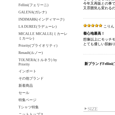
今年又再販との事
Fellini(フェリーニ)
又雰囲気も変わるの
GALENA(ガレナ)
INDIMARK(インディマーク)
こりん 40
LA DUREE(ラデューレ)
着心地最高！
MICALLE MICALLE(ミカーレ
ミカーレ)
想像以上にモッチ
とても優しい肌触
Priority(プライオリティ)
Renault(ルノー)
TOLNERA(トルネラ) by
新ブランドFellin
Priority
インポート
その他ブランド
新着商品
セール
特集ページ
Tシャツ特集
ニットトップス