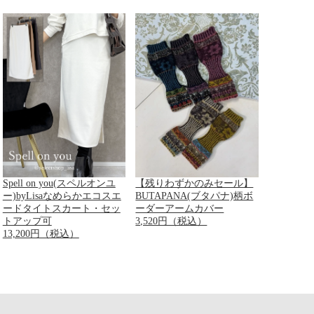
Spell on you(スペルオンユ
【残りわずかのみセール】
ー)byLisaなめらかエコスエ
BUTAPANA(ブタパナ)柄ボ
ードタイトスカート・セッ
ーダーアームカバー
トアップ可
3,520円（税込）
13,200円（税込）