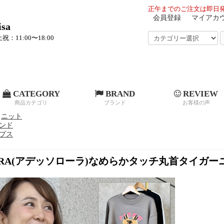
正午までのご注文は即日発
会員登録
マイアカ
sa
祝：11:00〜18:00
CATEGORY
BRAND
REVIEW
商品カテゴリ
ブランド
お客様の声
ニット
ンド
プス
L'ORA(アデッソローラ)なめらかタッチ丸首タイガー