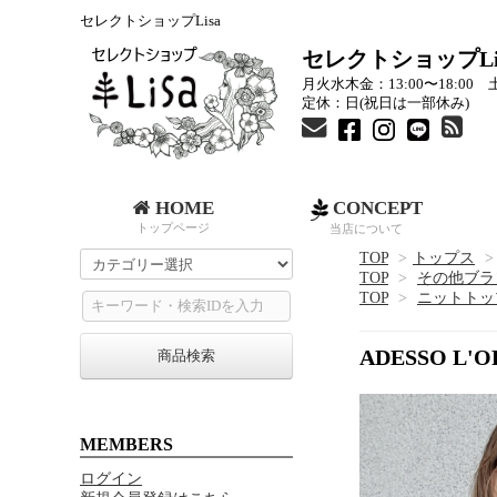
セレクトショップLisa
セレクトショップLi
月火水木金：13:00〜18:00 土
定休：日(祝日は一部休み)
HOME
CONCEPT
トップページ
当店について
TOP
>
トップス
>
TOP
>
その他ブラ
TOP
>
ニットトッ
ADESSO 
商品検索
MEMBERS
ログイン