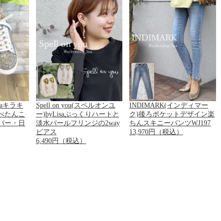
saキラキ
Spell on you(スペルオンユ
INDIMARK(インディマー
ぺたんこ
ー)byLisaぷっくりハートと
ク)後ろポケットデザイン楽
バー・日
淡水パールフリンジの2way
ちんスキニーパンツWJ197
ピアス
13,970円（税込）
6,490円（税込）