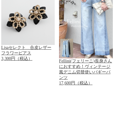
Lisaセレクト 合皮レザー
フラワーピアス
3,300円（税込）
Fellini(フェリーニ)長身さん
におすすめ！ヴィンテージ
風デニム切替使いバギーパ
ンツ
17,600円（税込）