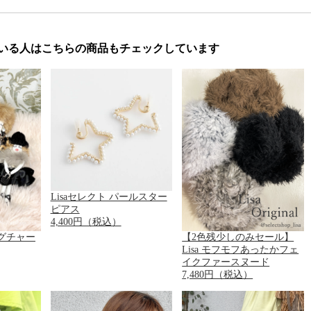
いる人はこちらの商品もチェックしています
Lisaセレクト パールスター
ピアス
4,400円（税込）
グチャー
【2色残少しのみセール】
Lisa モフモフあったかフェ
イクファースヌード
7,480円（税込）