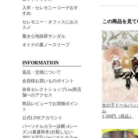
入卒・セレモニーコーデおす
すめ
この商品を見て
セレモニー・オフィスにおス
スメ
履き心地抜群サンダル
オトナの夏ノースリーブ
INFORMATION
返品・交換について
会員様お買いものポイント
奈良セレクトショップLisa実店
舗へのアクセス
商品レビューでお買物ポイン
女の子ドールバッ
ト
ム
3,300円（税込）
公式LINEアカウント
パーソナルカラー診断-4シー
ズン(春夏秋冬)分類しない
JPFCA認定パーソナルカラー