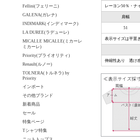
レーヨン50％・ナ
Fellini(フェリーニ)
GALENA(ガレナ)
肩幅
INDIMARK(インディマーク)
51
LA DUREE(ラデューレ)
表示サイズは平置
MICALLE MICALLE(ミカーレ
ミカーレ)
Priority(プライオリティ)
伸縮性あり 透け
Renault(ルノー)
TOLNERA(トルネラ) by
Priority
インポート
その他ブランド
新着商品
セール
特集ページ
Tシャツ特集
ニットトップス