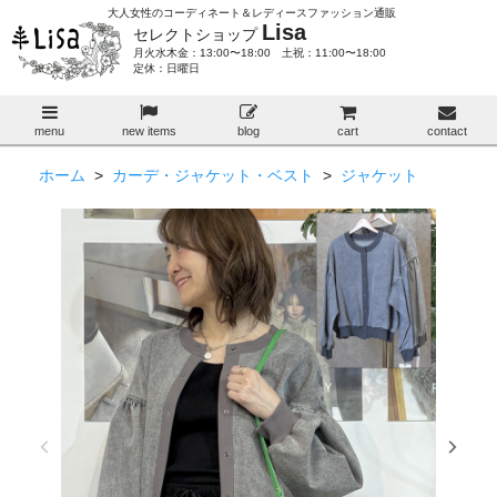
大人女性のコーディネート＆レディースファッション通販
Lisa
セレクトショップ
月火水木金：13:00〜18:00 土祝：11:00〜18:00
定休：日曜日
menu
new items
blog
cart
contact
ホーム
>
カーデ・ジャケット・ベスト
>
ジャケット