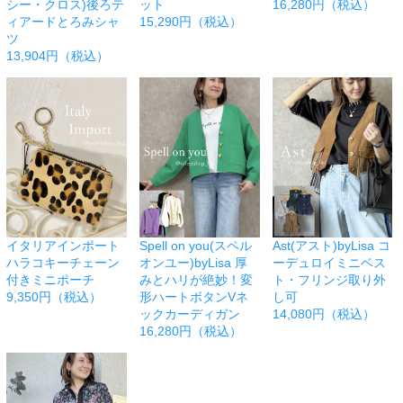
シー・クロス)後ろテ
ット
16,280円（税込）
ィアードとろみシャ
15,290円（税込）
ツ
13,904円（税込）
イタリアインポート
Spell on you(スペル
Ast(アスト)byLisa コ
ハラコキーチェーン
オンユー)byLisa 厚
ーデュロイミニベス
付きミニポーチ
みとハリが絶妙！変
ト・フリンジ取り外
9,350円（税込）
形ハートボタンVネ
し可
ックカーディガン
14,080円（税込）
16,280円（税込）