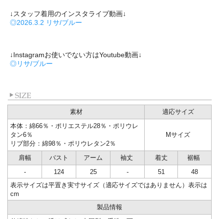
↓スタッフ着用のインスタライブ動画↓
◎2026.3.2 リサ/ブルー
↓Instagramお使いでない方はYoutube動画↓
◎リサ/ブルー
素材
適応サイズ
本体：綿66％・ポリエステル28％・ポリウレ
タン6％
Mサイズ
リブ部分：綿98％・ポリウレタン2％
肩幅
バスト
アーム
袖丈
着丈
裾幅
-
124
25
-
51
48
表示サイズは平置き実寸サイズ（適応サイズではありません）表示は
cm
製品情報