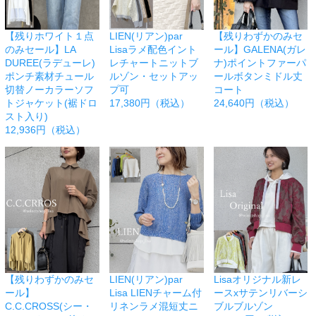
【残りホワイト１点
LIEN(リアン)par
【残りわずかのみセ
のみセール】LA
Lisaラメ配色イント
ール】GALENA(ガレ
DUREE(ラデューレ)
レチャートニットブ
ナ)ポイントファーパ
ポンチ素材チュール
ルゾン・セットアッ
ールボタンミドル丈
切替ノーカラーソフ
プ可
コート
トジャケット(裾ドロ
17,380円（税込）
24,640円（税込）
スト入り)
12,936円（税込）
【残りわずかのみセ
LIEN(リアン)par
Lisaオリジナル新レ
ール】
Lisa LIENチャーム付
ースxサテンリバーシ
C.C.CROSS(シー・
リネンラメ混短丈ニ
ブルブルゾン