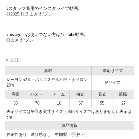
↓スタッフ着用のインスタライブ動画↓
◎2025.11.3 まさえ/グレー
↓Instagramお使いでない方はYoutube動画↓
◎まさえ/グレー
素材
適応サイズ
レーヨン52％・ポリエステル28％・ナイロン
Mサイズ
20％
肩幅
バスト
アーム
袖丈
着丈
裾幅
33
70
16
57
55
27
表示サイズは平置き実寸サイズ（適応サイズではありません）表示は
cm
製品情報
伸縮性あり 透け感なし 中国製 手洗い可