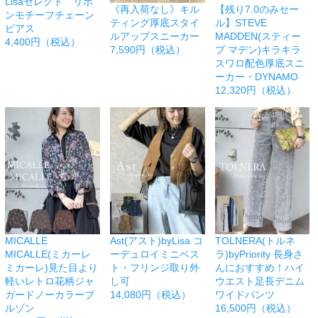
Lisaセレクト リボ
《再入荷なし》キル
【残り7.0のみセー
ンモチーフチェーン
ティング厚底スタイ
ル】STEVE
ピアス
ルアップスニーカー
MADDEN(スティー
4,400円（税込）
7,590円（税込）
ブ マデン)キラキラ
スワロ配色厚底スニ
ーカー・DYNAMO
12,320円（税込）
MICALLE
Ast(アスト)byLisa コ
TOLNERA(トルネ
MICALLE(ミカーレ
ーデュロイミニベス
ラ)byPriority 長身さ
ミカーレ)見た目より
ト・フリンジ取り外
んにおすすめ！ハイ
軽いレトロ花柄ジャ
し可
ウエスト足長デニム
ガードノーカラーブ
14,080円（税込）
ワイドパンツ
ルゾン
16,500円（税込）