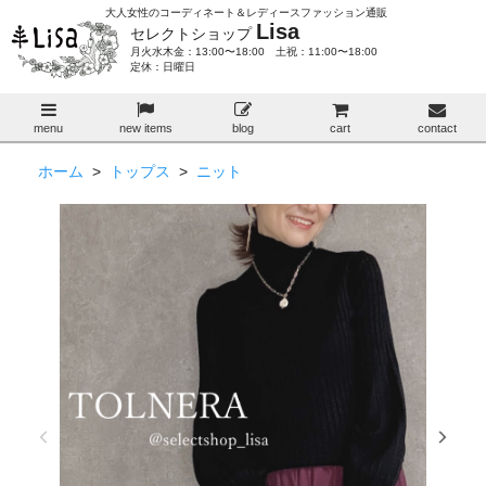
大人女性のコーディネート＆レディースファッション通販
Lisa
セレクトショップ
月火水木金：13:00〜18:00 土祝：11:00〜18:00
定休：日曜日
menu
new items
blog
cart
contact
ホーム
>
トップス
>
ニット