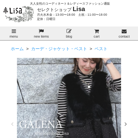
大人女性のコーディネート＆レディースファッション通販
Lisa
セレクトショップ
月火水木金：13:00〜18:00 土祝：11:00〜18:00
定休：日曜日
menu
new items
blog
cart
contact
ホーム
>
カーデ・ジャケット・ベスト
>
ベスト