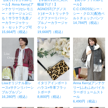
ール】Anna Kerry(ア
幅値下げ！】
ール】
ンナケリー)セレモニ
AGNOST(アグノス
C.C.CROSS(シー・
ー・オケージョンに
ト)オーストリッチラ
シー・クロス)配色ベ
も！サラサラ丸首ノ
イクファーリバーシ
ルトチェックパンツ
ーカラージャケッ
ブルノーカラージャ
14,784円（税込）
ト・セットアップ可
ケット
15,664円（税込）
19,668円（税込）
Lisaオリジナル新レ
イタリアインポート
Anna Kerry(アンナケ
ースxサテンリバーシ
ハラコ×牛革フラッ
リー)ふわふわバイカ
ブルブルゾン
トポーチ
ラーボリュームスト
16,280円（税込）
8,800円（税込）
ール
6,490円（税込）