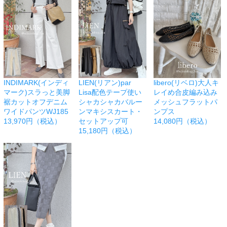
INDIMARK(インディ
LIEN(リアン)par
libero(リベロ)大人キ
マーク)スラっと美脚
Lisa配色テープ使い
レイめ合皮編み込み
裾カットオフデニム
シャカシャカバルー
メッシュフラットパ
ワイドパンツWJ185
ンマキシスカート・
ンプス
13,970円（税込）
セットアップ可
14,080円（税込）
15,180円（税込）