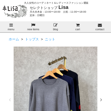
大人女性のコーディネート＆レディースファッション通販
Lisa
セレクトショップ
月火水木金：13:00〜18:00 土祝：11:00〜18:00
定休：日曜日
menu
new items
blog
cart
contact
ホーム
>
トップス
>
ニット