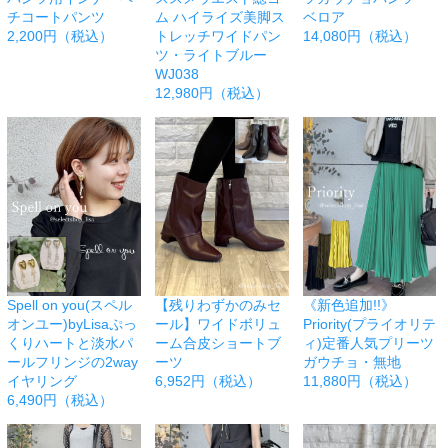
チコートパンツ
ム ハイライズ美脚ス
ベロア
2,200円（税込）
トレッチワイドパン
14,080円（税込）
ツ・ライトブルー
WJ038
12,980円（税込）
Spell on you(スペル
【残りわずかのみセ
《新色追加!!》
オンユー)byLisaぷっ
ール】ワイドボリュ
Priority(プライオリテ
くりハートと淡水パ
ーム合皮ショートブ
ィ)定番人気プリーツ
ールフリンジの2way
ーツ
ガウチョ・無地
イヤリング
6,952円（税込）
11,880円（税込）
6,490円（税込）