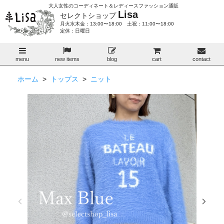
大人女性のコーディネート＆レディースファッション通販
Lisa
セレクトショップ
月火水木金：13:00〜18:00 土祝：11:00〜18:00
定休：日曜日
menu
new items
blog
cart
contact
ホーム
>
トップス
>
ニット