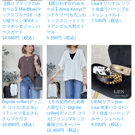
【残りブラックのみ
【残りわずかのみセ
Lisaオリジナル ソフ
セール】MaxBlue(マ
ール】Anna Kerry(ア
ト合皮リバーシブル
ックスブルー)すっき
ンナケリー)もちふわ
メッシュベルト
り縦ライン深Vネッ
ミックスニットトラ
7,590円（税込）
クマキシ丈ジャンパ
イアングル大判スト
ースカート
ール
14,080円（税込）
5,390円（税込）
Dignite collier(ディニ
《モカ完売のため再
LIEN(リアン)par
テ コリエ)大人キレ
入荷なし》Dignite
Lisa 本革ハラコ×ソ
イTシャツ見えさら
collier(ディニテ コリ
フト合皮リバーシブ
さらブラウス
エ)フリンジVネック
ルサッシュベルト
10,890円（税込）
麻混プルオーバー
8,690円（税込）
15,400円（税込）