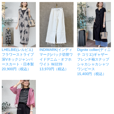
LHELBIE(レルビエ)
INDIMARK(インディ
Dignite collier(ディニ
フラワーストライプ
マーク)バック切替ワ
テ コリエ)ギャザー
深Vネックジャンパ
イドデニム・オフホ
フレンチ袖スナップ
ースカート・日本製
ワイト WJ239
シャカシャカシャツ
20,900円（税込）
13,970円（税込）
ワンピース
15,400円（税込）