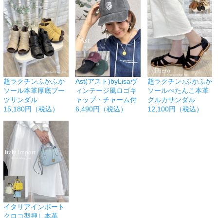
超ラクチンふかふか
Ast(アスト)byLisaヴ
超ラクチン♪ふかふか
ソール本革厚底ブー
ィンテージ風ロゴキ
ソールぺたんこ本革
ツサンダル
ャップ・チャーム付
グルカサンダル
15,180円（税込）
6,490円（税込）
12,100円（税込）
イタリアインポート
クロコ型押し本革