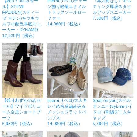
【残り7.0のみセー
libero(リベロ)チェー
《再入荷なし》キル
ル】STEVE
ン飾り軽量エナメル
ティング厚底スタイ
MADDEN(スティー
トラックソールロー
ルアップスニーカー
ブ マデン)キラキラ
ファー
7,590円（税込）
スワロ配色厚底スニ
14,080円（税込）
ーカー・DYNAMO
12,320円（税込）
【残りわずかのみセ
libero(リベロ)大人キ
Spell on you(スペル
ール】ワイドボリュ
レイめ合皮編み込み
オンユー)byLisaサイ
ーム合皮ショートブ
メッシュフラットパ
ドロゴ刺繍デニムキ
ーツ
ンプス
ャップ
6,952円（税込）
14,080円（税込）
5,390円（税込）