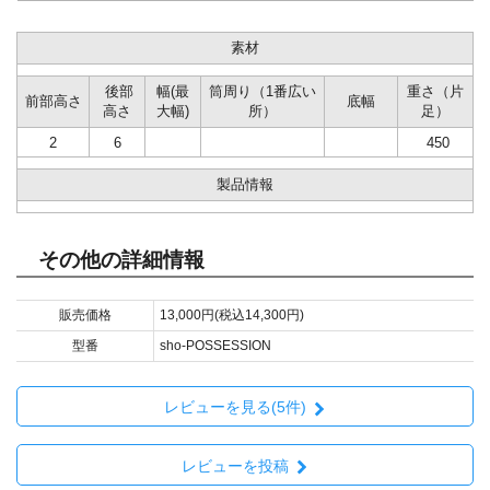
素材
後部
幅(最
筒周り（1番広い
重さ（片
前部高さ
底幅
高さ
大幅)
所）
足）
2
6
450
製品情報
その他の詳細情報
販売価格
13,000円(税込14,300円)
型番
sho-POSSESSION
レビューを見る(5件)
レビューを投稿