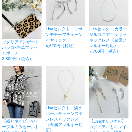
Lisaセレクト リボ
Lisaセレクト カラー
ンモチーフチェーン
ジルコニアキラキラ
イヤリング
ネックレス《金属ア
イタリアインポート
4,620円（税込）
レルギー対応》
ハラコ×牛革フラッ
7,700円（税込）
トポーチ
8,800円（税込）
Lisaセレクト 淡水
パールチェーンステ
ンレスネックレス
【残りネイビー×パ
【Lisaオリジナル】
《金属アレルギー対
ープルのみセール】
カジュアルもキレイ
応》