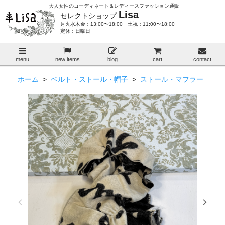
大人女性のコーディネート＆レディースファッション通販
Lisa
セレクトショップ
月火水木金：13:00〜18:00 土祝：11:00〜18:00
定休：日曜日
menu
new items
blog
cart
contact
ホーム
>
ベルト・ストール・帽子
>
ストール・マフラー