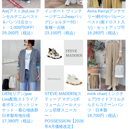
Ast(アスト)byLisa テ
インポート ヴィンテ
Anna Kerry(アンナケ
ンセルデニムベスト
ージデニム2wayバッ
リー)軽やかバルーン
＆パンツ2点セッ
グ(ショルダー付)・
ベスト(裾ドロスト入
ト・1,000円OFF!
各種一点物
り)・セットアップ可
29,260円（税込）
23,100円（税込）
16,280円（税込）
LIEN(リアン)par
STEVE MADDEN(ス
mink chair(ミンクチ
Lisa配色ストライプ
ティーブ マデン)ボ
ェア)サイドフリルさ
金ボタンカットジャ
リュームソールメッ
らさらコクーンパン
ケット・着心地抜群
シュ切替スニーカ
ツ・日本製
日本製布地仕様
ー・
18,700円（税込）
17,380円（税込）
POSSESSION【2026
年4月価格改定】