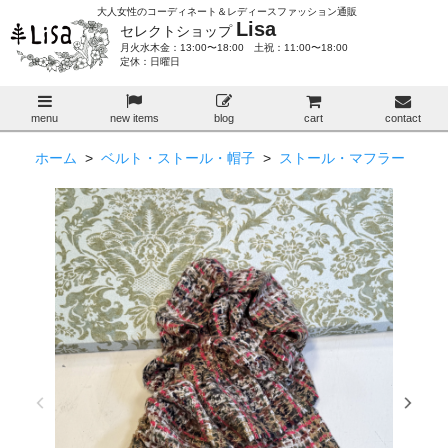
大人女性のコーディネート＆レディースファッション通販
Lisa
セレクトショップ
月火水木金：13:00〜18:00 土祝：11:00〜18:00
定休：日曜日
menu
new items
blog
cart
contact
ホーム
>
ベルト・ストール・帽子
>
ストール・マフラー