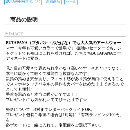
BUTAPANA(ブタパナ)
新着商品
セール
商品の説明
BUTAPANA（ブタパナ・ぶたぱな）でも大人気のアームウォー
マー！
今年も可愛いカラーで登場です♪無地のセーターでも、ジ
ャケットでも袖口にこれを着ければ、たちまち
BUTAPANAコー
ディネート
に変身。
見た目の可愛さで褒められ率かなり高いです！それだけでなく、
本当に暖かくて軽くて機能性も抜群なんです！
親指の指ぬき穴があり、フィット感があり指が自由に使えること
でスマホやタッチパネルの操作もカバーをはめたままできるので
とっても便利♪
手首を温めると本当に暖かいですよ！！
プレゼントにも気が利いててぴったりです☆
発送について…4対までレターパックライトOK。
プレゼント包装ご希望の場合は1対毎に「有料ラッピング100円」
を
必ずカートに一緒に入れて、宅配便をご選択下さい。