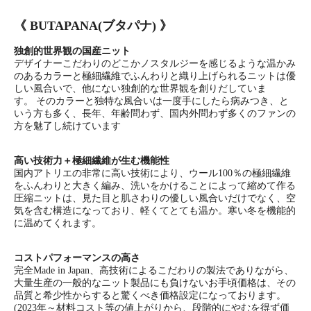
《 BUTAPANA(ブタパナ) 》
独創的世界観の国産ニット
デザイナーこだわりのどこかノスタルジーを感じるような温かみ
のあるカラーと極細繊維でふんわりと織り上げられるニットは優
しい風合いで、他にない独創的な世界観を創りだしていま
す。
そのカラーと独特な風合いは一度手にしたら病みつき、と
いう方も多く、長年、年齢問わず、国内外問わず多くのファンの
方を魅了し続けています
高い技術力＋極細繊維が生む機能性
国内アトリエの非常に高い技術により、ウール100％の極細繊維
をふんわりと大きく編み、洗いをかけることによって縮めて作る
圧縮ニットは、見た目と肌さわりの優しい風合いだけでなく、空
気を含む構造になっており、軽くてとても温か。寒い冬を機能的
に温めてくれます。
コストパフォーマンスの高さ
完全Made in Japan、高技術によるこだわりの製法でありながら、
大量生産の一般的なニット製品にも負けないお手頃価格は、その
品質と希少性からすると驚くべき価格設定になっております。
(2023年～材料コスト等の値上がりから、段階的にやむを得ず価