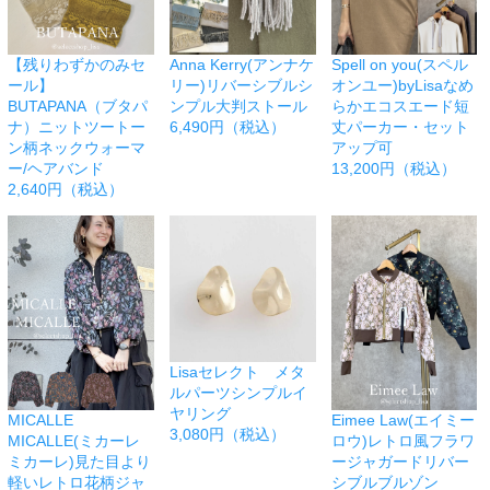
【残りわずかのみセ
Anna Kerry(アンナケ
Spell on you(スペル
ール】
リー)リバーシブルシ
オンユー)byLisaなめ
BUTAPANA（ブタパ
ンプル大判ストール
らかエコスエード短
ナ）ニットツートー
6,490円（税込）
丈パーカー・セット
ン柄ネックウォーマ
アップ可
ー/ヘアバンド
13,200円（税込）
2,640円（税込）
Lisaセレクト メタ
ルパーツシンプルイ
ヤリング
MICALLE
Eimee Law(エイミー
3,080円（税込）
MICALLE(ミカーレ
ロウ)レトロ風フラワ
ミカーレ)見た目より
ージャガードリバー
軽いレトロ花柄ジャ
シブルブルゾン