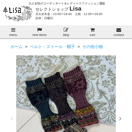
大人女性のコーディネート＆レディースファッション通販
Lisa
セレクトショップ
月火水木金：13:00〜18:00 土祝：11:00〜18:00
定休：日曜日
menu
new items
blog
cart
contact
ホーム
>
ベルト・ストール・帽子
>
その他小物