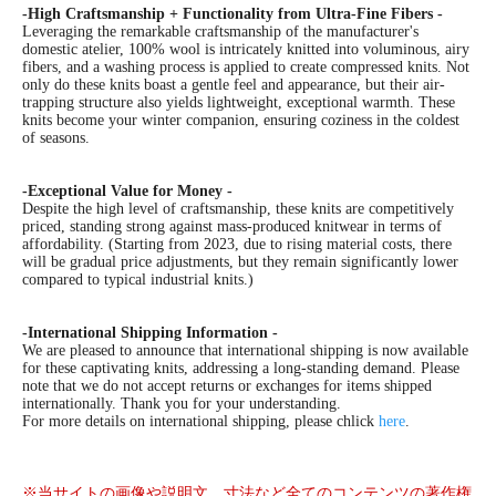
-High Craftsmanship + Functionality from Ultra-Fine Fibers -
Leveraging the remarkable craftsmanship of the manufacturer's
domestic atelier, 100% wool is intricately knitted into voluminous, airy
fibers, and a washing process is applied to create compressed knits. Not
only do these knits boast a gentle feel and appearance, but their air-
trapping structure also yields lightweight, exceptional warmth. These
knits become your winter companion, ensuring coziness in the coldest
of seasons.
-Exceptional Value for Money -
Despite the high level of craftsmanship, these knits are competitively
priced, standing strong against mass-produced knitwear in terms of
affordability. (Starting from 2023, due to rising material costs, there
will be gradual price adjustments, but they remain significantly lower
compared to typical industrial knits.)
-International Shipping Information -
We are pleased to announce that international shipping is now available
for these captivating knits, addressing a long-standing demand. Please
note that we do not accept returns or exchanges for items shipped
internationally. Thank you for your understanding.
For more details on international shipping, please chlick
here
.
※当サイトの画像や説明文、寸法など全てのコンテンツの著作権