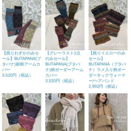
【残りわずかのみセ
【グレーラスト1点
【残りイエローのみ
ール】BUTAPANA(ブ
のみセール】
セール】
タパナ)裾柄アームカ
BUTAPANA(ブタパ
BUTAPANA（ブタパ
バー
ナ)柄ボーダーアーム
ナ）ラメ入り柄ボー
3,520円（税込）
カバー
ダーネックウォーマ
3,520円（税込）
ー/ヘアバンド
2,992円（税込）