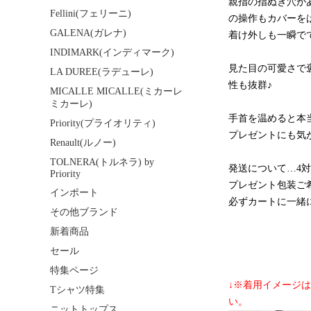
親指の指ぬき穴が
Fellini(フェリーニ)
の操作もカバーを
GALENA(ガレナ)
着け外しも一瞬で
INDIMARK(インディマーク)
見た目の可愛さで
LA DUREE(ラデューレ)
性も抜群♪
MICALLE MICALLE(ミカーレ
ミカーレ)
手首を温めると本
Priority(プライオリティ)
プレゼントにも気
Renault(ルノー)
TOLNERA(トルネラ) by
発送について…4
Priority
プレゼント包装ご希
インポート
必ずカートに一緒
その他ブランド
新着商品
セール
特集ページ
↓※着用イメージ
Tシャツ特集
い。
ニットトップス