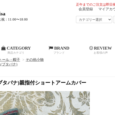
正午までのご注文は即日発
会員登録
マイアカ
sa
祝：11:00〜18:00
CATEGORY
BRAND
REVIEW
商品カテゴリ
ブランド
お客様の声
トール・帽子
>
その他小物
A(ブタパナ)
A(ブタパナ)親指付ショートアームカバー