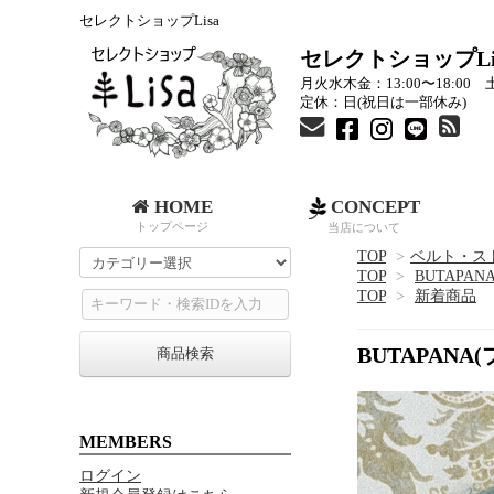
セレクトショップLisa
セレクトショップLi
月火水木金：13:00〜18:00 土
定休：日(祝日は一部休み)
HOME
CONCEPT
トップページ
当店について
TOP
>
ベルト・ス
TOP
>
BUTAPAN
TOP
>
新着商品
BUTAPAN
商品検索
MEMBERS
ログイン