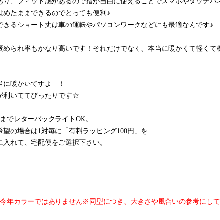
あり、フィット感があるので指が自由に使えることでスマホやタッチパ
はめたままできるのでとっても便利♪
できるショート丈は車の運転やパソコンワークなどにも最適なんです♪
褒められ率もかなり高いです！それだけでなく、本当に暖かくて軽くて
当に暖かいですよ！！
が利いててぴったりです☆
対までレターパックライトOK。
望の場合は1対毎に「有料ラッピング100円」を
に入れて、宅配便をご選択下さい。
は今年カラーではありません※同型につき、大きさや風合いの参考にし