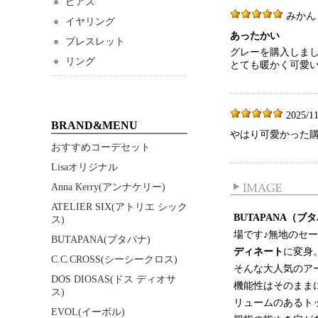
ピアス
みかん 50
イヤリング
あったかい
ブレスレット
グレーを購入しま
リング
とても暖かく可愛
2025/11
BRAND&MENU
やはり可愛かった
おすすめコーデセット
Lisaオリジナル
Anna Kerry(アンナケリー)
ATELIER SIX(アトリエ シック
BUTAPANA（
ス)
場です♪無地のセ
BUTAPANA(ブタパナ)
ディネート
に変身
C.C.CROSS(シーシークロス)
そんな大人気のア
DOS DIOSAS(ドス ディオサ
機能性はそのまま
ス)
リュームのあるト
EVOL(イーボル)