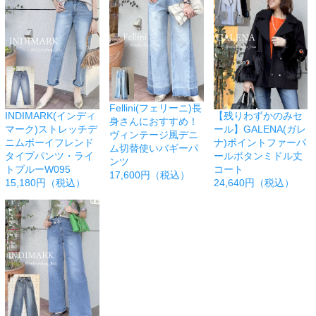
Fellini(フェリーニ)長
INDIMARK(インディ
【残りわずかのみセ
身さんにおすすめ！
マーク)ストレッチデ
ール】GALENA(ガレ
ヴィンテージ風デニ
ニムボーイフレンド
ナ)ポイントファーパ
ム切替使いバギーパ
タイプパンツ・ライ
ールボタンミドル丈
ンツ
トブルーW095
コート
17,600円（税込）
15,180円（税込）
24,640円（税込）