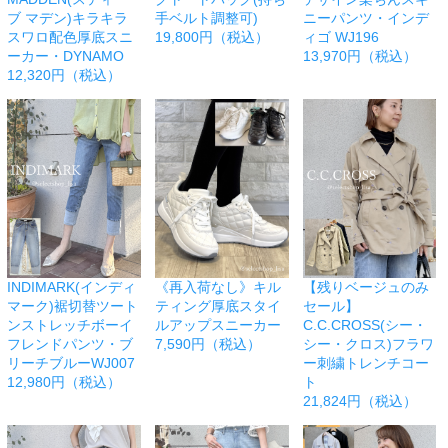
ブ マデン)キラキラ
手ベルト調整可)
ニーパンツ・インデ
スワロ配色厚底スニ
19,800円（税込）
ィゴ WJ196
ーカー・DYNAMO
13,970円（税込）
12,320円（税込）
INDIMARK(インディ
《再入荷なし》キル
【残りベージュのみ
マーク)裾切替ツート
ティング厚底スタイ
セール】
ンストレッチボーイ
ルアップスニーカー
C.C.CROSS(シー・
フレンドパンツ・ブ
7,590円（税込）
シー・クロス)フラワ
リーチブルーWJ007
ー刺繍トレンチコー
12,980円（税込）
ト
21,824円（税込）