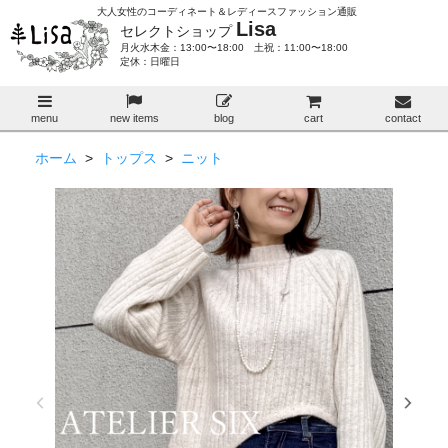
大人女性のコーディネート＆レディースファッション通販
Lisa
セレクトショップ
月火水木金：13:00〜18:00 土祝：11:00〜18:00
定休：日曜日
menu
new items
blog
cart
contact
ホーム
>
トップス
>
ニット