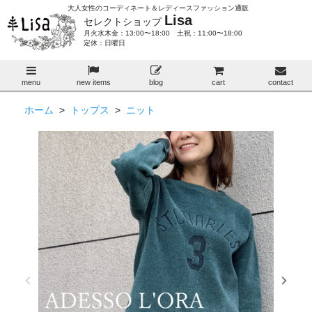
大人女性のコーディネート＆レディースファッション通販
Lisa
セレクトショップ
月火水木金：13:00〜18:00 土祝：11:00〜18:00
定休：日曜日
menu
new items
blog
cart
contact
ホーム
>
トップス
>
ニット