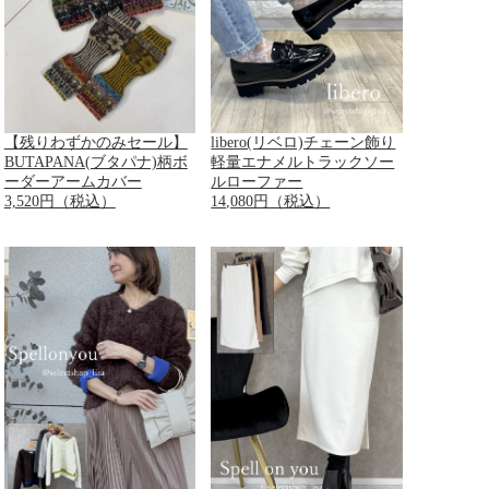
【残りわずかのみセール】
libero(リベロ)チェーン飾り
BUTAPANA(ブタパナ)柄ボ
軽量エナメルトラックソー
ーダーアームカバー
ルローファー
3,520円（税込）
14,080円（税込）