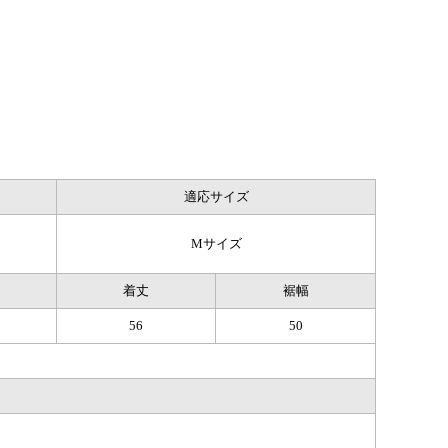
適応サイズ
Mサイズ
着丈
裾幅
56
50