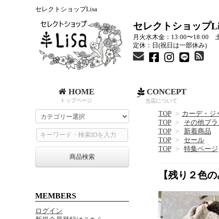
セレクトショップLisa
セレクトショップLi
月火水木金：13:00〜18:00 土
定休：日(祝日は一部休み)
HOME
CONCEPT
トップページ
当店について
TOP
>
カーデ・ジ
TOP
>
その他ブラ
TOP
>
新着商品
TOP
>
セール
TOP
>
特集ページ
商品検索
【残り２色のみ
MEMBERS
ログイン