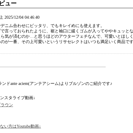
ビュー
2025/12/04 04:46:40
でデニム合わせにピッタリ、でもキレイめにも使えます。
ブで言っておられたように、裾と袖口に緩くゴムが入ってややキュッと
たら気が済むのか…と思うほどのアウターフェチなんで、可愛いとほし
いのが一番、その上可愛いというリサセレクトはいつも満足いく商品で
ドante aciem(アンテアシーム)よりブルゾンのご紹介です♪
ンスタライブ動画↓
/ブラウン
いでない方はYoutube動画↓