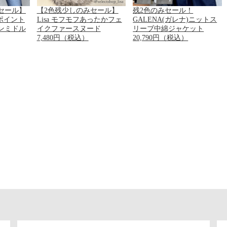
セール】
【2色残少しのみセール】
残2色のみセール！
)ポイント
Lisa モフモフあったかフェ
GALENA(ガレナ)ニットス
ンミドル
イクファースヌード
リーブ中綿ジャケット
7,480円（税込）
20,790円（税込）