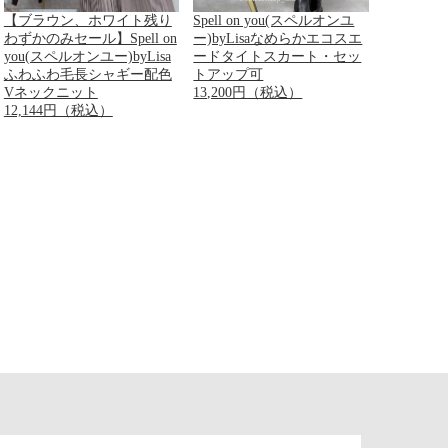
【ブラウン、ホワイト残り
Spell on you(スペルオンユ
わずかのみセール】Spell on
ー)byLisaなめらかエコスエ
you(スペルオンユー)byLisa
ードタイトスカート・セッ
ふわふわ毛長シャギー配色
トアップ可
Vネックニット
13,200円（税込）
12,144円（税込）