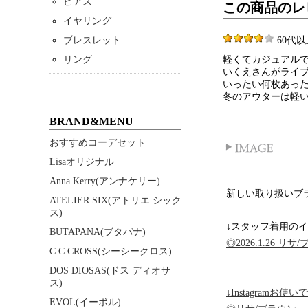
ピアス
この商品のレ
イヤリング
ブレスレット
60代以上 
リング
軽くてカジュアル
いくえさんがライ
いったい何枚あっ
冬のアウターは軽
BRAND&MENU
おすすめコーデセット
Lisaオリジナル
Anna Kerry(アンナケリー)
新しい取り扱いブラン
ATELIER SIX(アトリエ シック
ス)
↓スタッフ着用のイ
BUTAPANA(ブタパナ)
◎2026.1.26 リサ
C.C.CROSS(シーシークロス)
DOS DIOSAS(ドス ディオサ
ス)
↓Instagramお使
EVOL(イーボル)