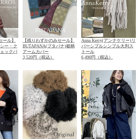
セール】
【残りわずかのみセール】
Anna Kerry(アンナケリー)リ
ー・シー・ク
BUTAPANA(ブタパナ)裾柄
バーシブルシンプル大判ス
チェックパ
アームカバー
トール
3,520円（税込）
6,490円（税込）