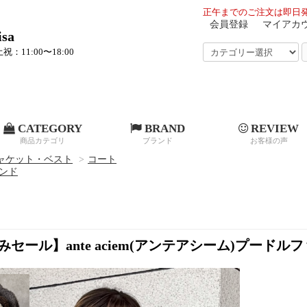
正午までのご注文は即日発
会員登録
マイアカ
sa
祝：11:00〜18:00
CATEGORY
BRAND
REVIEW
商品カテゴリ
ブランド
お客様の声
ャケット・ベスト
>
コート
ンド
セール】ante aciem(アンテアシーム)プー