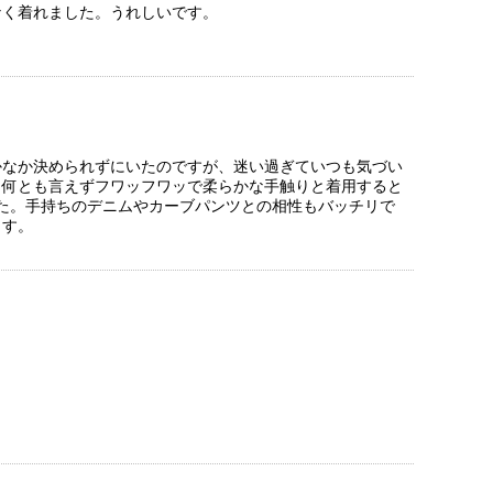
なく着れました。うれしいです。
かなか決められずにいたのですが、迷い過ぎていつも気づい
。何とも言えずフワッフワッで柔らかな手触りと着用すると
した。手持ちのデニムやカーブパンツとの相性もバッチリで
ます。