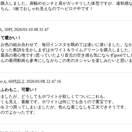
購入しました。肩幅45センチと肩がガッチリした体型ですが、違和感
くちん、1枚でおしゃれ見えなのでヘビロテ中です！
0代 2026/01/10 08:31:47
くて暖かい！
なお色の組み合わせで、毎日インスタを眺めては迷いに迷いました。な
となった教訓を生かしまずはホワイト＆ライムグリーンを購入しました
最高の着心地です♪思っていたより首元の空き感も気にならずgoodで
さんの着用動画も参考にしながらこの冬のオシャレを楽しみたいと思い
 60代以上 2026/01/08 22:47:16
！ふわもこ、可愛い！
いましたが、どうしてもホワイトが欲しくてついにこれも。
ぽくも見え、素敵です。ホワイトは何にでも合うので重宝です。
のを２つ買ってしまいましたが、色んな着こなしを工夫できそうです。
なのでよかったです。