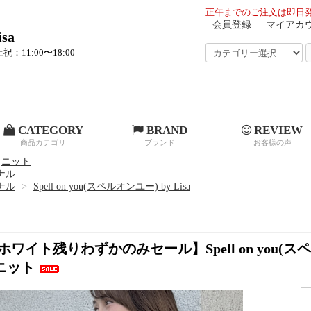
正午までのご注文は即日発
会員登録
マイアカ
sa
祝：11:00〜18:00
CATEGORY
BRAND
REVIEW
商品カテゴリ
ブランド
お客様の声
ニット
ジナル
ジナル
>
Spell on you(スペルオンユー) by Lisa
ワイト残りわずかのみセール】Spell on you(ス
ニット