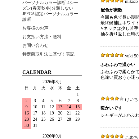
mikaco 
パーソナルカラー診断-4シー
ズン(春夏秋冬)分類しない
配色が素敵
JPFCA認定パーソナルカラー
今回も色で長い期
診断
最終候補はホワイ
お客様のお声
Vネックは少し苦
袖を折り返した時
お支払い方法・送料
お問い合わせ
特定商取引法に基づく表記
yuki 50
ふわふわで温かい
CALENDAR
ふわふわで柔らか
色違い買おうか迷
2026年8月
日
月
火
水
木
金
土
1
けいちゃん
2
3
4
5
6
7
8
9
10
11
12
13
14
15
暖かいです
16
17
18
19
20
21
22
シャギーがふわふ
23
24
25
26
27
28
29
30
31
2026年9月
こめちゃん