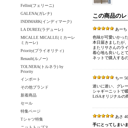
Fellini(フェリーニ)
GALENA(ガレナ)
この商品のレ
INDIMARK(インディマーク)
あーち 50
LA DUREE(ラデューレ)
色味が可愛いかっ
MICALLE MICALLE(ミカーレ
本日届きましたが
ミカーレ)
またリサさんのラ
Priority(プライオリティ)
着心地も良いしと
ネットで購入する
Renault(ルノー)
TOLNERA(トルネラ) by
Priority
ちー 50代
インポート
迷いに迷い、グレ
その他ブランド
シャギーニットで
新着商品
LiSAオリジナル
セール
特集ページ
あさ 40代
Tシャツ特集
手にとってしまい
ニットトップス