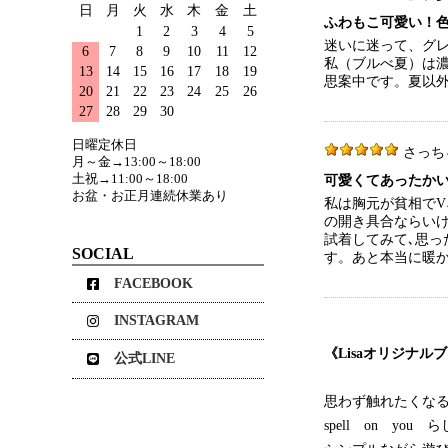
日
月
火
水
木
金
土
ふわもこ可愛い！
1
2
3
4
5
迷いに迷って、グ
6
7
8
9
10
11
12
私（ブルべ夏）は
13
14
15
16
17
18
19
思案中です。夏以
20
21
22
23
24
25
26
27
28
29
30
日曜定休日
さっちゃん 
月～金→13:00～18:00
土祝→11:00～18:00
可愛くてあったか
お盆・お正月連続休業あり
私は胸元が貧相でV
の開き具合ならい
試着してみて､思っ
SOCIAL
す。あと本当に暖か
FACEBOOK
INSTAGRAM
《Lisaオリジナル
公式LINE
思わず触れたくな
spell on y