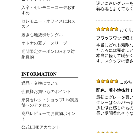
迷いに迷いグレーを
入卒・セレモニーコーデおす
着心地もよくてら
すめ
セレモニー・オフィスにおス
スメ
おくりん 5
履き心地抜群サンダル
フワッフワッで軽
オトナの夏ノースリーブ
本当にどれも素敵
たころには完売…
期間限定クーポン10%オフ対
本当に軽くて暖かく
象夏物
す。スタッフの皆
INFORMATION
こめちゃん
返品・交換について
配色、着心地抜群
会員様お買いものポイント
最初にグレーを買
奈良セレクトショップLisa実店
グレーはシルバー
舗へのアクセス
少し似た感じのも
長い期間着れそう
商品レビューでお買物ポイン
ト
公式LINEアカウント