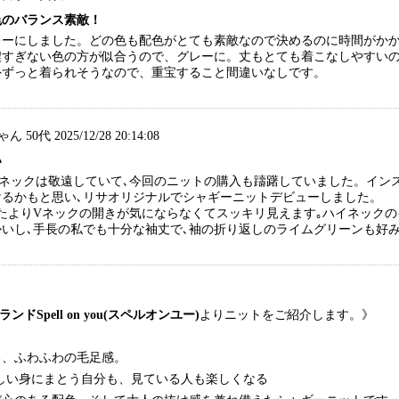
色のバランス素敵！
レーにしました。どの色も配色がとても素敵なので決めるのに時間がか
濃すぎない色の方が似合うので、グレーに。丈もとても着こなしやすい
外ずっと着られそうなので、重宝すること間違いなしです。
50代 2025/12/28 20:14:08
い
ネックは敬遠していて､今回のニットの購入も躊躇していました。イン
けるかもと思い､リサオリジナルでシャギーニットデビューしました。
たよりVネックの開きが気にならなくてスッキリ見えます｡ハイネックの
いし､手長の私でも十分な袖丈で､袖の折り返しのライムグリーンも好
ブランド
Spell on you(スペルオンユー)
よりニットをご紹介します。》
る、ふわふわの毛足感。
ou らしい身にまとう自分も、見ている人も楽しくなる