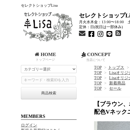
セレクトショップLisa
セレクトショップLi
月火水木金：13:00〜18:00 土
定休：日(祝日は一部休み)
HOME
CONCEPT
トップページ
当店について
TOP
>
トップス
>
TOP
>
Lisaオリ
TOP
>
Lisaオリ
TOP
>
新着商品
TOP
>
セール
商品検索
【ブラウン、ホ
配色Vネック
MEMBERS
ログイン