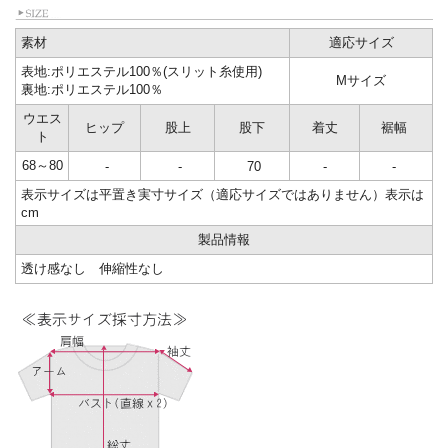
素材
適応サイズ
表地:ポリエステル100％(スリット糸使用)
Mサイズ
裏地:ポリエステル100％
ウエス
ヒップ
股上
股下
着丈
裾幅
ト
68～80
-
-
70
-
-
表示サイズは平置き実寸サイズ（適応サイズではありません）表示は
cm
製品情報
透け感なし 伸縮性なし