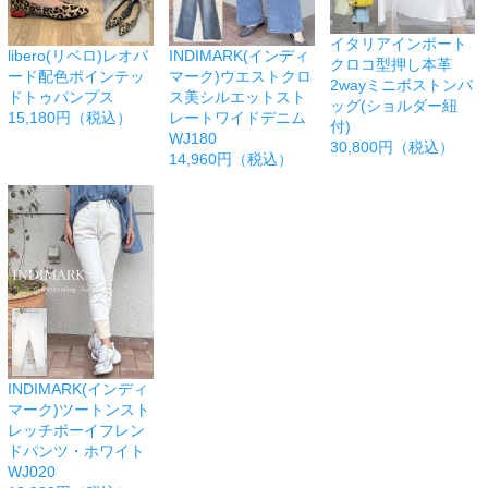
イタリアインポート
libero(リベロ)レオパ
INDIMARK(インディ
クロコ型押し本革
ード配色ポインテッ
マーク)ウエストクロ
2wayミニボストンバ
ドトゥパンプス
ス美シルエットスト
ッグ(ショルダー紐
15,180円（税込）
レートワイドデニム
付)
WJ180
30,800円（税込）
14,960円（税込）
INDIMARK(インディ
マーク)ツートンスト
レッチボーイフレン
ドパンツ・ホワイト
WJ020