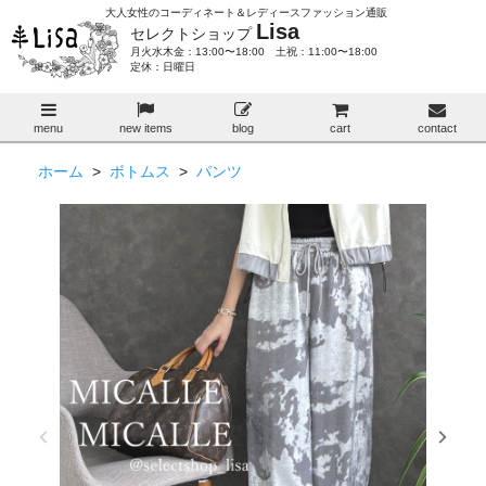
大人女性のコーディネート＆レディースファッション通販
Lisa
セレクトショップ
月火水木金：13:00〜18:00 土祝：11:00〜18:00
定休：日曜日
menu
new items
blog
cart
contact
ホーム
>
ボトムス
>
パンツ