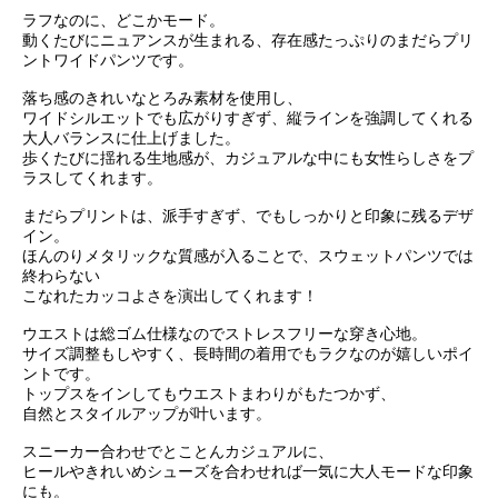
ラフなのに、どこかモード。
動くたびにニュアンスが生まれる、存在感たっぷりのまだらプリ
ントワイドパンツです。
落ち感のきれいなとろみ素材を使用し、
ワイドシルエットでも広がりすぎず、縦ラインを強調してくれる
大人バランスに仕上げました。
歩くたびに揺れる生地感が、カジュアルな中にも女性らしさをプ
ラスしてくれます。
まだらプリントは、派手すぎず、でもしっかりと印象に残るデザ
イン。
ほんのりメタリックな質感が入ることで、スウェットパンツでは
終わらない
こなれたカッコよさを演出してくれます！
ウエストは総ゴム仕様なのでストレスフリーな穿き心地。
サイズ調整もしやすく、長時間の着用でもラクなのが嬉しいポイ
ントです。
トップスをインしてもウエストまわりがもたつかず、
自然とスタイルアップが叶います。
スニーカー合わせでとことんカジュアルに、
ヒールやきれいめシューズを合わせれば一気に大人モードな印象
にも。