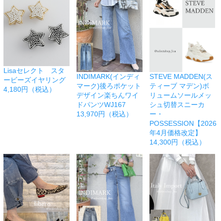
Lisaセレクト スタ
INDIMARK(インディ
STEVE MADDEN(ス
ービーズイヤリング
マーク)後ろポケット
ティーブ マデン)ボ
4,180円（税込）
デザイン楽ちんワイ
リュームソールメッ
ドパンツWJ167
シュ切替スニーカ
13,970円（税込）
ー・
POSSESSION【2026
年4月価格改定】
14,300円（税込）