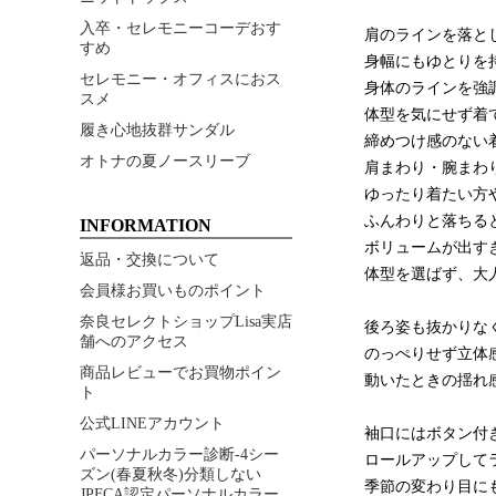
入卒・セレモニーコーデおす
肩のラインを落と
すめ
身幅にもゆとりを
セレモニー・オフィスにおス
身体のラインを強
スメ
体型を気にせず着
履き心地抜群サンダル
締めつけ感のない
オトナの夏ノースリーブ
肩まわり・腕まわ
ゆったり着たい方
ふんわりと落ちる
INFORMATION
ボリュームが出す
返品・交換について
体型を選ばず、大
会員様お買いものポイント
奈良セレクトショップLisa実店
後ろ姿も抜かりな
舗へのアクセス
のっぺりせず立体
商品レビューでお買物ポイン
動いたときの揺れ
ト
公式LINEアカウント
袖口にはボタン付
パーソナルカラー診断-4シー
ロールアップして
ズン(春夏秋冬)分類しない
季節の変わり目に
JPFCA認定パーソナルカラー