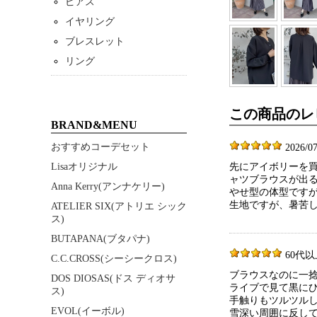
ピアス
イヤリング
ブレスレット
リング
この商品のレ
BRAND&MENU
おすすめコーデセット
2026/07
Lisaオリジナル
先にアイボリーを買
ャツブラウスが出
Anna Kerry(アンナケリー)
やせ型の体型です
生地ですが、暑苦
ATELIER SIX(アトリエ シック
ス)
BUTAPANA(ブタパナ)
60代以上 
C.C.CROSS(シーシークロス)
ブラウスなのに一
DOS DIOSAS(ドス ディオサ
ライブで見て黒に
ス)
手触りもツルツル
EVOL(イーボル)
雪深い周囲に反し