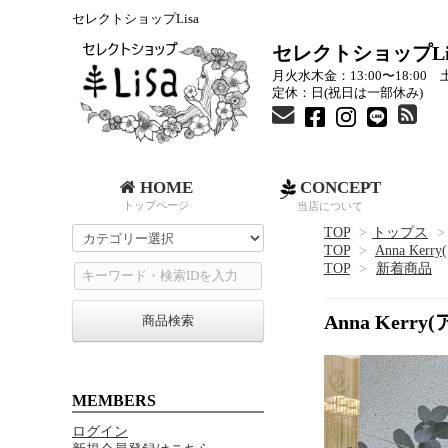
セレクトショップLisa
セレクトショップLi
月火水木金：13:00〜18:00 土
定休：日(祝日は一部休み)
HOME
CONCEPT
トップページ
当店について
TOP
>
トップス
>
TOP
>
Anna Ker
TOP
>
新着商品
Anna Ke
商品検索
MEMBERS
ログイン