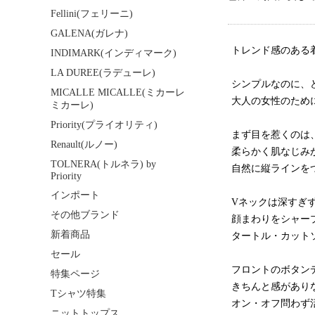
Fellini(フェリーニ)
GALENA(ガレナ)
トレンド感のある着
INDIMARK(インディマーク)
LA DUREE(ラデューレ)
シンプルなのに、
MICALLE MICALLE(ミカーレ
大人の女性のため
ミカーレ)
Priority(プライオリティ)
まず目を惹くのは
Renault(ルノー)
柔らかく肌なじみ
TOLNERA(トルネラ) by
自然に縦ラインを
Priority
インポート
Vネックは深すぎ
その他ブランド
顔まわりをシャー
新着商品
タートル・カット
セール
フロントのボタン
特集ページ
きちんと感があり
Tシャツ特集
オン・オフ問わず
ニットトップス