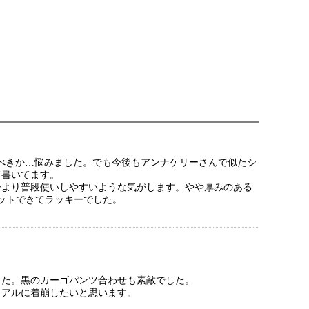
書くべきか…悩みました。でも今後もアンナケリーさんで似たシ
て書いてます。
ーより普段使いしやすいような気がします。やや厚みのある
ットできてラッキーでした。
した。黒のカーゴパンツ合わせも素敵でした。
ュアルに着崩したいと思います。