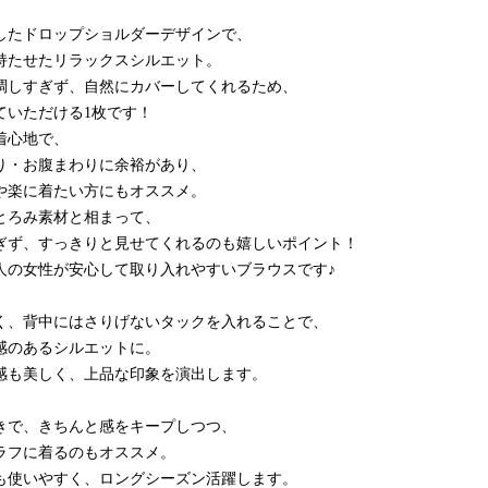
したドロップショルダーデザインで、
持たせたリラックスシルエット。
調しすぎず、自然にカバーしてくれるため、
ていただける1枚です！
着心地で、
り・お腹まわりに余裕があり、
や楽に着たい方にもオススメ。
とろみ素材と相まって、
ぎず、すっきりと見せてくれるのも嬉しいポイント！
人の女性が安心して取り入れやすいブラウスです♪
く、背中にはさりげないタックを入れることで、
感のあるシルエットに。
感も美しく、上品な印象を演出します。
きで、きちんと感をキープしつつ、
ラフに着るのもオススメ。
も使いやすく、ロングシーズン活躍します。