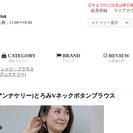
正午までのご注文は即日発
会員登録
マイアカ
sa
祝：11:00〜18:00
CATEGORY
BRAND
REVIEW
商品カテゴリ
ブランド
お客様の声
シャツ・ブラウス
ry(アンナケリー)
rry(アンナケリー)とろみVネックボタンブラウス