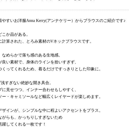
やすいお洋服Anna Kerry(アンナケリー）からブラウスのご紹介です♪
どこか品がある。
に計算された、とろみ素材のVネックブラウスです。
、なめらかで落ち感のある生地感。
が良い素材で、身体のラインを拾いすぎず、
つくってくれるため、着るだけですっきりとした印象に。
ず浅すぎない絶妙な開き具合。
プに見せつつ、インナー合わせもしやすく、
ソー・キャミソールなど幅広くレイヤードが楽しめます。
デザインが、シンプルな中に程よいアクセントをプラス。
ながらも、かっちりしすぎないため
活躍してくれる一枚です！