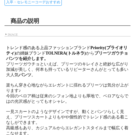
入卒・セレモニーコーデおすすめ
商品の説明
トレンド感のある上品ファッションブランド
Priority(プライオリ
から
プリーツガウチョ
ティ)
の姉妹ブランド
TOLNERA(トルネラ)
パンツを紹介します。
プリーツガウチョといえば、プリーツのキレイさと絶妙な広がり
加減が美しく、何本も持っているリピーターさんがとっても多い
大人気
パンツ
。
楽ちん穿き心地ながらエレガントに揺れるプリーツは気分が上が
ります♪
今回のベロア柄は従来のシフォン地よりも厚地で、ベロアならで
はの光沢感がとってもオシャレ。
一見スカートのようなデザインですが、動くとパンツらしく見
え、プリーツスカートよりもやや個性的でトレンド感のある着こ
なしができます。
高級感もあり、カジュアルからエレガントスタイルまで幅広く着
こなせます。