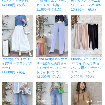
パンツ・ドット柄
ィ)定番人気プリーツ
裾カットオフデニム
14,080円（税込）
ガウチョ・無地
ワイドパンツWJ185
11,880円（税込）
13,970円（税込）
Priority(プライオリテ
Anna Kerry(アンナケ
Priority(プライオリテ
ィ)プリーツロングス
リー)楽ちん美脚さら
ィ)ワイド/ガウチョ
カート
さらカラーストレー
パンツ用インナーペ
11,880円（税込）
トワイドパンツ
チコートパンツ
13,200円（税込）
2,200円（税込）