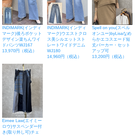
INDIMARK(インディ
INDIMARK(インディ
Spell on you(スペル
マーク)後ろポケット
マーク)ウエストクロ
オンユー)byLisaなめ
デザイン楽ちんワイ
ス美シルエットスト
らかエコスエード短
ドパンツWJ167
レートワイドデニム
丈パーカー・セット
13,970円（税込）
WJ180
アップ可
14,960円（税込）
13,200円（税込）
Eimee Law(エイミー
ロウ)サスペンダー付
き(取り外し可)チェ