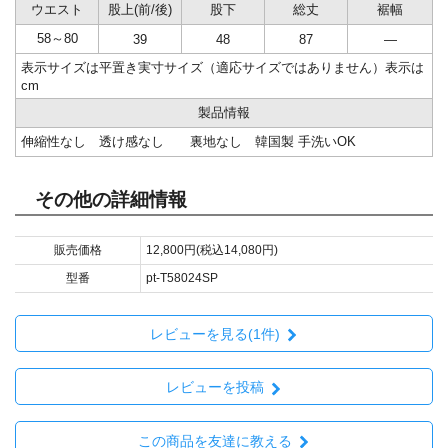
ウエスト
股上(前/後)
股下
総丈
裾幅
58～80
39
48
87
―
表示サイズは平置き実寸サイズ（適応サイズではありません）表示は
cm
製品情報
伸縮性なし 透け感なし 裏地なし 韓国製 手洗いOK
その他の詳細情報
販売価格
12,800円(税込14,080円)
型番
pt-T58024SP
レビューを見る(1件)
レビューを投稿
この商品を友達に教える