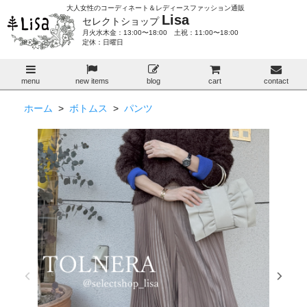
大人女性のコーディネート＆レディースファッション通販
Lisa
セレクトショップ
月火水木金：13:00〜18:00 土祝：11:00〜18:00
定休：日曜日
menu
new items
blog
cart
contact
ホーム
>
ボトムス
>
パンツ