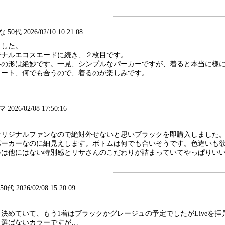
0代 2026/02/10 10:21:08
ました。
ジナルエコスエードに続き、２枚目です。
ルの形は絶妙です。一見、シンプルなパーカーですが、着ると本当に様
カート、何でも合うので、着るのが楽しみです。
026/02/08 17:50:16
オリジナルファンなので絶対外せないと思いブラックを即購入しました
パーカーなのに細見えします。ボトムは何でも合いそうです。色違いも
ルは他にはない特別感とリサさんのこだわりが詰まっていてやっぱりい
50代 2026/02/08 15:20:09
決めていて、もう1着はブラックかグレージュの予定でしたがLiveを
対選ばないカラーですが…