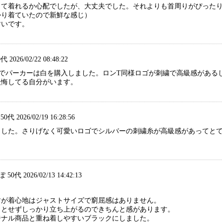
あって着れるか心配でしたが、大丈夫でした。それよりも首周りがぴった
かり着ていたので新鮮な感じ）
すいです。
代 2026/02/22 08:48:22
のでパーカーは白を購入しました。ロンT同様ロゴが刺繍で高級感がある
後悔してる自分がいます。
代 2026/02/19 16:28:56
ました。さりげなく可愛いロゴでシルバーの刺繍糸が高級感があってと
0代 2026/02/13 14:42:13
すが着心地はジャストサイズで窮屈感はありません。
ッとせずしっかり立ち上がるのできちんと感があります。
ジナル商品と重ね着しやすいブラックにしました。