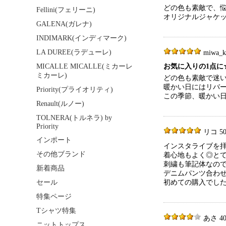
どの色も素敵で、
Fellini(フェリーニ)
オリジナルジャケ
GALENA(ガレナ)
INDIMARK(インディマーク)
LA DUREE(ラデューレ)
miwa_ko
MICALLE MICALLE(ミカーレ
お気に入りの1点に
ミカーレ)
どの色も素敵で迷
暖かい日にはリバ
Priority(プライオリティ)
この季節、暖かい
Renault(ルノー)
TOLNERA(トルネラ) by
Priority
リコ 50代
インポート
インスタライブを
その他ブランド
着心地もよく◎と
刺繍も筆記体なの
新着商品
デニムパンツ合わ
セール
初めての購入でし
特集ページ
Tシャツ特集
あさ 40代
ニットトップス