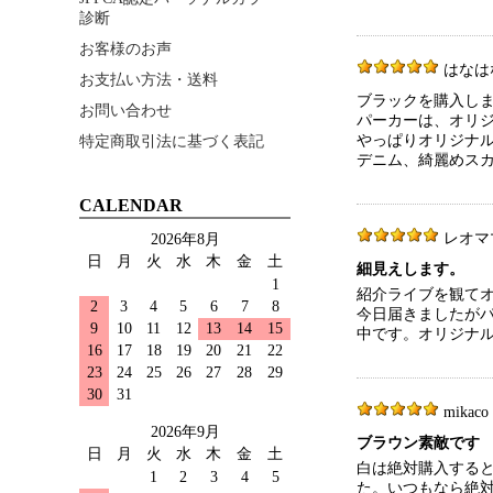
診断
お客様のお声
はなはな 5
お支払い方法・送料
ブラックを購入し
お問い合わせ
パーカーは、オリ
やっぱりオリジナ
特定商取引法に基づく表記
デニム、綺麗めス
CALENDAR
レオママ 2
2026年8月
日
月
火
水
木
金
土
細見えします。
1
紹介ライブを観て
2
3
4
5
6
7
8
今日届きましたが
9
10
11
12
13
14
15
中です。オリジナ
16
17
18
19
20
21
22
23
24
25
26
27
28
29
30
31
mikaco 
2026年9月
ブラウン素敵です
日
月
火
水
木
金
土
白は絶対購入すると
1
2
3
4
5
た。いつもなら絶