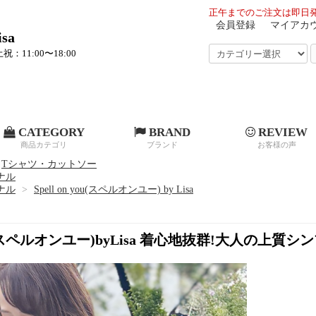
正午までのご注文は即日発
会員登録
マイアカ
sa
祝：11:00〜18:00
CATEGORY
BRAND
REVIEW
商品カテゴリ
ブランド
お客様の声
Tシャツ・カットソー
ジナル
ジナル
>
Spell on you(スペルオンユー) by Lisa
 you(スペルオンユー)byLisa 着心地抜群!大人の上