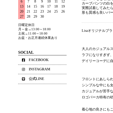
6
7
8
9
10
11
12
カーブパンツの白
13
14
15
16
17
18
19
実際試着してみた
20
21
22
23
24
25
26
形も質感も良いパ
27
28
29
30
日曜定休日
月～金→13:00～18:00
Lisaオリジナルブラ
土祝→11:00～18:00
お盆・お正月連続休業あり
大人のカジュアル
SOCIAL
ラフになりすぎず
FACEBOOK
デイリーコーデに自
INSTAGRAM
公式LINE
フロントにあしら
シンプルな中にも
カジュアルが苦手
ロゴパーカ特有の
着心地の良さにも