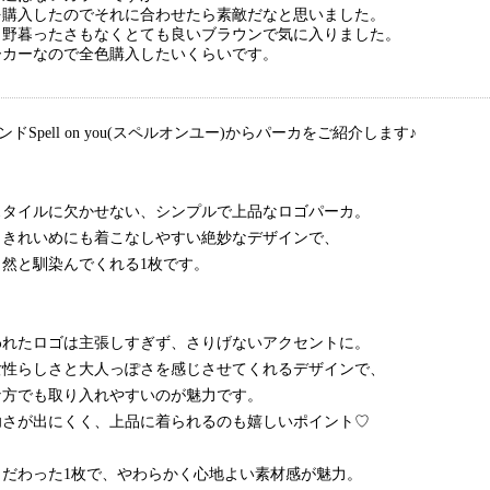
を購入したのでそれに合わせたら素敵だなと思いました。
ら野暮ったさもなくとても良いブラウンで気に入りました。
ーカーなので全色購入したいくらいです。
ンドSpell on you(スペルオンユー)からパーカをご紹介します♪
スタイルに欠かせない、シンプルで上品なロゴパーカ。
、きれいめにも着こなしやすい絶妙なデザインで、
然と馴染んでくれる1枚です。
われたロゴは主張しすぎず、さりげないアクセントに。
女性らしさと大人っぽさを感じさせてくれるデザインで、
な方でも取り入れやすいのが魅力です。
幼さが出にくく、上品に着られるのも嬉しいポイント♡
こだわった1枚で、やわらかく心地よい素材感が魅力。