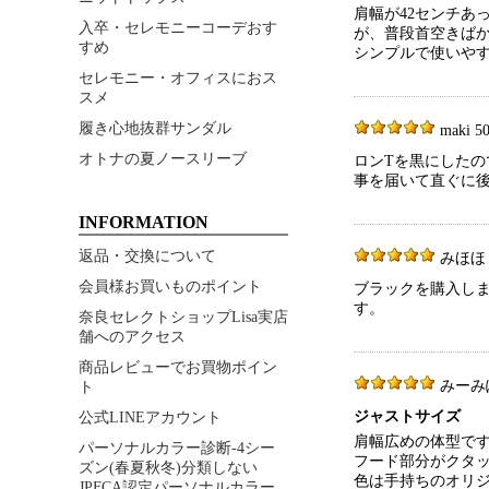
肩幅が42センチ
入卒・セレモニーコーデおす
が、普段首空きば
すめ
シンプルで使いや
セレモニー・オフィスにおス
スメ
履き心地抜群サンダル
maki 50
オトナの夏ノースリーブ
ロンTを黒にした
事を届いて直ぐに
INFORMATION
返品・交換について
みほほ 50
会員様お買いものポイント
ブラックを購入し
す。
奈良セレクトショップLisa実店
舗へのアクセス
商品レビューでお買物ポイン
みーみぽ 5
ト
ジャストサイズ
公式LINEアカウント
肩幅広めの体型で
パーソナルカラー診断-4シー
フード部分がクタ
ズン(春夏秋冬)分類しない
色は手持ちのオリ
JPFCA認定パーソナルカラー