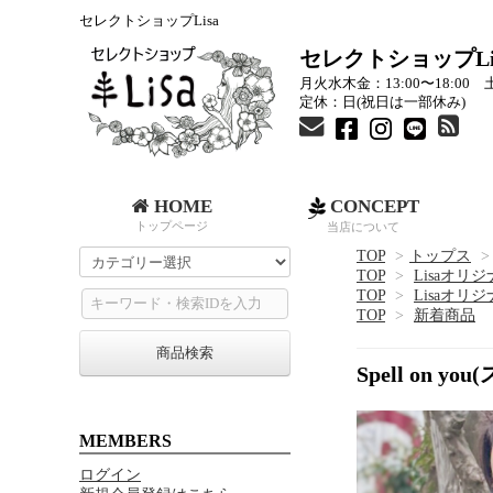
セレクトショップLisa
セレクトショップLi
月火水木金：13:00〜18:00 土
定休：日(祝日は一部休み)
HOME
CONCEPT
トップページ
当店について
TOP
>
トップス
>
TOP
>
Lisaオリ
TOP
>
Lisaオリ
TOP
>
新着商品
商品検索
Spell on
MEMBERS
ログイン