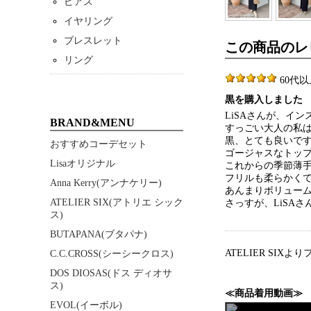
ピアス
イヤリング
ブレスレット
この商品のレ
リング
60代以上 
黒を購入しました
LiSAさんが、イ
BRAND&MENU
すっごい大人の私
黒、とても良いで
おすすめコーデセット
ゴージャスなトッ
Lisaオリジナル
これからの季節薄
フリルも柔らかく
Anna Kerry(アンナケリー)
あんまりボリュー
ATELIER SIX(アトリエ シック
さっすが、LiSA
ス)
BUTAPANA(ブタパナ)
ATELIER SIX
C.C.CROSS(シーシークロス)
DOS DIOSAS(ドス ディオサ
ス)
≪商品着用動画≫
EVOL(イーボル)