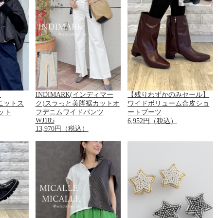
！
INDIMARK(インディマー
【残りわずかのみセール】
)ニットス
ク)スラっと美脚裾カットオ
ワイドボリューム合皮ショ
ット
フデニムワイドパンツ
ートブーツ
WJ185
6,952円（税込）
13,970円（税込）