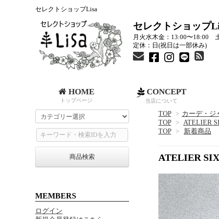
セレクトショップLisa
セレクトショップLi
月火水木金：13:00〜18:00 土
定休：日(祝日は一部休み)
HOME
CONCEPT
トップページ
当店について
TOP
>
カーデ・ジ
TOP
>
ATELIER
TOP
>
新着商品
ATELIER
商品検索
MEMBERS
ログイン