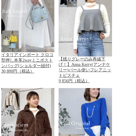
イタリアインポート クロコ
【残りグレーのみ再値下
型押し本革2wayミニボスト
げ！】Anna Kerry(アンナケ
ンバッグ(ショルダー紐付)
リー)パール使いフレアニッ
30,800円（税込）
トビスチェ
9,856円（税込）