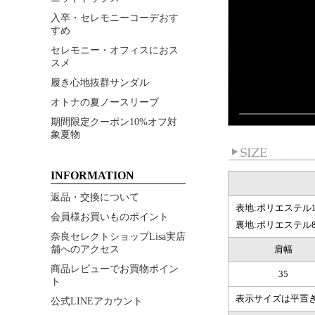
入卒・セレモニーコーデおす
すめ
セレモニー・オフィスにおス
スメ
履き心地抜群サンダル
オトナの夏ノースリーブ
期間限定クーポン10%オフ対
象夏物
INFORMATION
返品・交換について
表地:ポリエステル1
会員様お買いものポイント
裏地:ポリエステル
奈良セレクトショップLisa実店
舗へのアクセス
肩幅
商品レビューでお買物ポイン
35
ト
表示サイズは平置
公式LINEアカウント