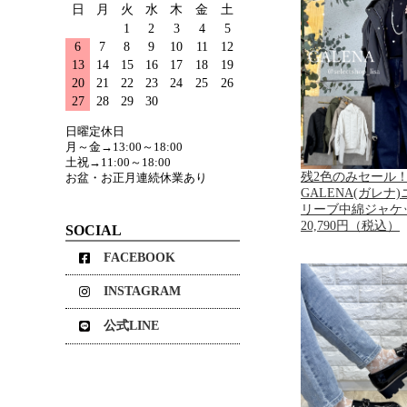
日
月
火
水
木
金
土
1
2
3
4
5
6
7
8
9
10
11
12
13
14
15
16
17
18
19
20
21
22
23
24
25
26
27
28
29
30
日曜定休日
月～金→13:00～18:00
土祝→11:00～18:00
残2色のみセール
お盆・お正月連続休業あり
GALENA(ガレナ
リーブ中綿ジャケ
20,790円（税込）
SOCIAL
FACEBOOK
INSTAGRAM
公式LINE