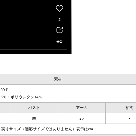
素材
00％
86％・ポリウレタン14％
バスト
アーム
袖丈
80
25
-
き実寸サイズ（適応サイズではありません）表示はcm