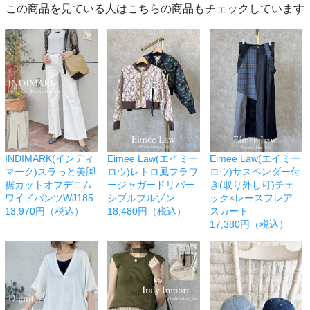
この商品を見ている人はこちらの商品もチェックしています
INDIMARK(インディ
Eimee Law(エイミー
Eimee Law(エイミー
マーク)スラっと美脚
ロウ)レトロ風フラワ
ロウ)サスペンダー付
裾カットオフデニム
ージャガードリバー
き(取り外し可)チェ
ワイドパンツWJ185
シブルブルゾン
ック×レースフレア
13,970円（税込）
18,480円（税込）
スカート
17,380円（税込）