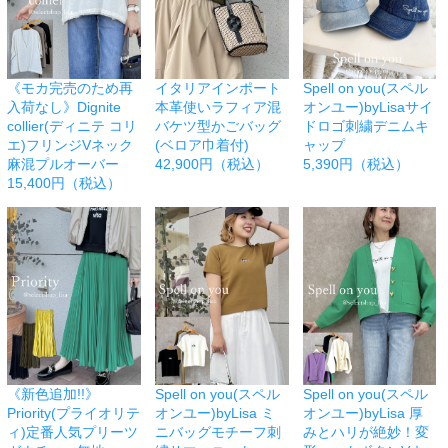
《モカ完売のため再
イタリアインポート
Spell on you(スペル
入荷なし》Dignite
本革使いラフィア混
オンユー)byLisaサイ
collier(ディニテ コリ
バケツ型かごバッグ
ドロゴ刺繍デニムキ
エ)フリンジVネック
(ベロア巾着付)
ャップ
麻混プルオーバー
42,900円（税込）
5,390円（税込）
15,400円（税込）
《新色追加!!》
Spell on you(スペル
Spell on you(スペル
Priority(プライオリテ
オンユー)byLisa ミ
オンユー)byLisa 厚
ィ)定番人気プリーツ
ニバッグモチーフ刺
みとハリが絶妙！変