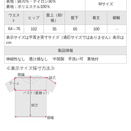
表地：綿70％・ナイロン30％
Mサイズ
裏地：ポリエステル100％
ウエス
股上（前/
ヒップ
股下
着丈
裾幅
ト
後）
64～76
102
35
65
100
-
表示サイズは平置き実寸サイズ（適応サイズではありません）表示は
cm
製品情報
伸縮性なし 透け感なし 中国製 手洗い可 裏地付