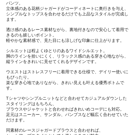
パンツ。
立体感のある花柄ジャガードがコーディネートに奥行きを与え、
シンプルなトップスを合わせるだけでも上品なスタイルが完成し
ます。
透け感のあるレース素材ながら、裏地付きなので安心して着用で
きるのも嬉しいポイント。
軽やかな素材感で、見た目にも涼しげな印象に仕上がります。
シルエットは程よくゆとりのあるワイドシルエット。
脚のラインを拾いにくく、リラックス感のある穿き心地ながら、
縦ラインをきれいに見せてくれるデザインです。
ウエストはストレスフリーに着用できる仕様で、デイリー使いに
もぴったり。
楽な穿き心地でありながら、きれい見えも叶える優秀ボトムで
す。
Tシャツやシンプルニットなどと合わせてカジュアルダウンした
スタイリングはもちろん、
ブラウスやジャケットと合わせればきれいめコーデにも対応。
足元はスニーカー、サンダル、パンプスなど幅広く合わせていた
だけます。
同素材のレースジャガードブラウスと合わせれば、