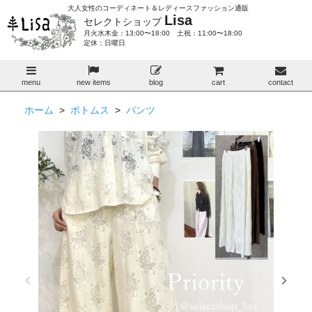
大人女性のコーディネート＆レディースファッション通販
Lisa
セレクトショップ
月火水木金：13:00〜18:00 土祝：11:00〜18:00
定休：日曜日
menu
new items
blog
cart
contact
ホーム
>
ボトムス
>
パンツ