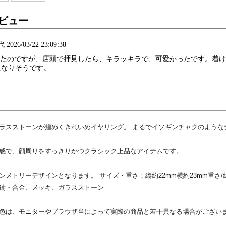
ビュー
代 2026/03/22 23:09:38
ていたのですが、店頭で拝見したら、キラッキラで、可愛かったです。着
になりそうです。
ラスストーンが煌めくきれいめイヤリング。 まるでイソギンチャクのような
感で、顔周りをすっきりかつクラシック上品なアイテムです。
ンメトリーデザインとなります。 サイズ・重さ：
縦約22mm横約23mm重さ/
鍮・合金、メッキ、ガラスストーン
色は、モニターやブラウザ当によって実際の商品と若干異なる場合がござい