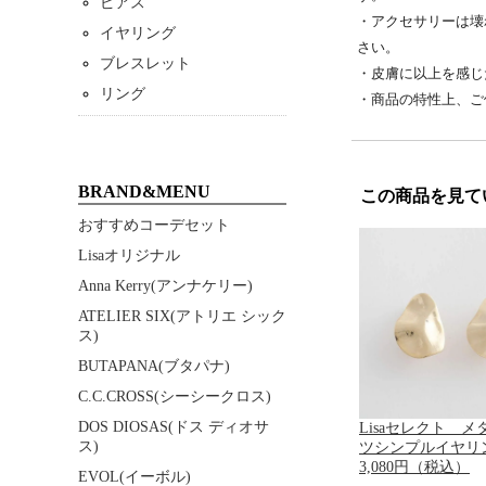
ピアス
・アクセサリーは壊
イヤリング
さい。
ブレスレット
・皮膚に以上を感じ
リング
・商品の特性上、ご
BRAND&MENU
この商品を見て
おすすめコーデセット
Lisaオリジナル
Anna Kerry(アンナケリー)
ATELIER SIX(アトリエ シック
ス)
BUTAPANA(ブタパナ)
C.C.CROSS(シーシークロス)
DOS DIOSAS(ドス ディオサ
Lisaセレクト 
ス)
ツシンプルイヤリ
3,080円（税込）
EVOL(イーボル)