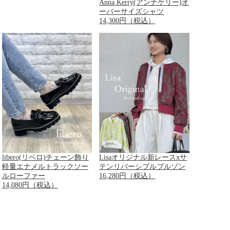
Anna Kerry(アンナケリー)オ
ーバーサイズシャツ
14,300円（税込）
libero(リベロ)チェーン飾り
Lisaオリジナル新レースxサ
軽量エナメルトラックソー
テンリバーシブルブルゾン
ルローファー
16,280円（税込）
14,080円（税込）