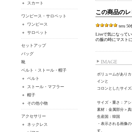
スカート
この商品のレ
ワンピース・サロペット
ワンピース
teru 50
サロペット
Liveで気になっ
の服の時にマスト
セットアップ
バッグ
靴
ベルト・ストール・帽子
ボリュームがありカ
ベルト
インと
ストール・マフラー
コロンとしたサイズ
帽子
サイズ・重さ：アシ
その他小物
素材：金属部分＞
真
アクセサリー
生産国：韓国
・表示される画像の
ネックレス
す。