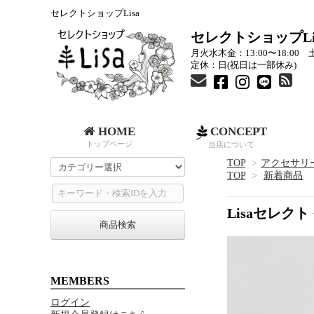
セレクトショップLisa
セレクトショップLi
月火水木金：13:00〜18:00 土
定休：日(祝日は一部休み)
HOME
CONCEPT
トップページ
当店について
TOP
>
アクセサリ
TOP
>
新着商品
Lisaセレク
商品検索
MEMBERS
ログイン