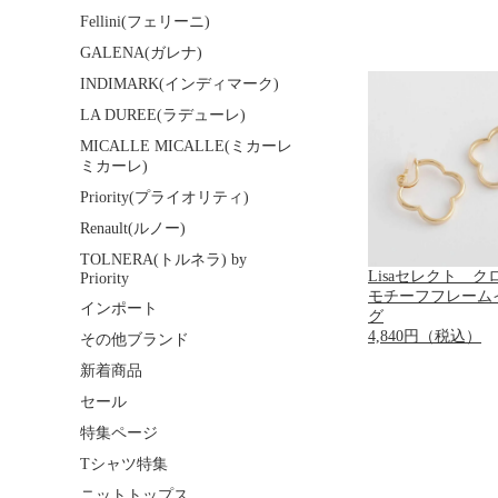
Fellini(フェリーニ)
GALENA(ガレナ)
INDIMARK(インディマーク)
LA DUREE(ラデューレ)
MICALLE MICALLE(ミカーレ
ミカーレ)
Priority(プライオリティ)
Renault(ルノー)
TOLNERA(トルネラ) by
Lisaセレクト 
Priority
モチーフフレーム
インポート
グ
4,840円（税込）
その他ブランド
新着商品
セール
特集ページ
Tシャツ特集
ニットトップス