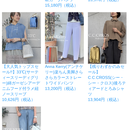
15,180円（税込）
【大人気トップスセ
Anna Kerry(アンナケ
【残りわずかのみセ
ール!!】33℃(サーテ
リー)楽ちん美脚さら
ール】
ィースリーディグリ
さらカラーストレー
C.C.CROSS(シー・
ー)綿ガーゼシアーデ
トワイドパンツ
シー・クロス)後ろテ
ニムフード付ラメ紐
13,200円（税込）
ィアードとろみシャ
ノースリーブ
ツ
10,626円（税込）
13,904円（税込）