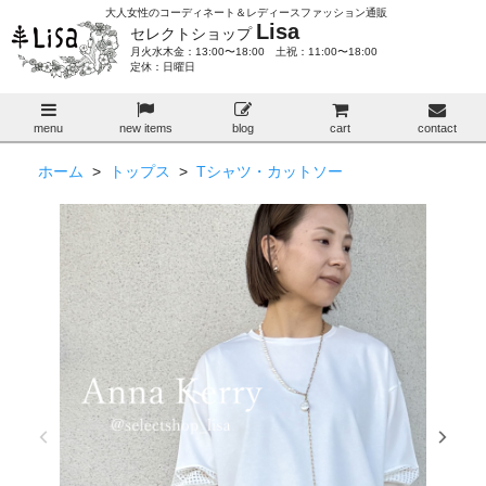
大人女性のコーディネート＆レディースファッション通販
Lisa
セレクトショップ
月火水木金：13:00〜18:00 土祝：11:00〜18:00
定休：日曜日
menu
new items
blog
cart
contact
ホーム
>
トップス
>
Tシャツ・カットソー