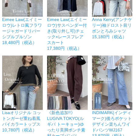
Eimee Law(エイミー
Eimee Law(エイミー
Anna Kerry(アンナケ
ロウ)レトロ風フラワ
ロウ)サスペンダー付
リー)袖ドロスト前リ
ージャガードリバー
き(取り外し可)チェ
ボンとろみシャツ
シブルブルゾン
ック×レースフレア
15,180円（税込）
18,480円（税込）
スカート
17,380円（税込）
Lisaオリジナル コッ
《新色追加!!》
INDIMARK(インディ
トンガーゼ重ね着風
LUGIVA TOKYO(ル
マーク)後ろポケット
バイカラートップス
ギバ トーキョー)ゆ
デザイン楽ちんワイ
10,780円（税込）
ったり美脚ポンチ素
ドパンツWJ167
材カーブパンツ
13,970円（税込）