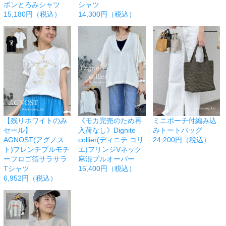
ボンとろみシャツ
シャツ
15,180円（税込）
14,300円（税込）
【残りホワイトのみ
《モカ完売のため再
ミニポーチ付編み込
セール】
入荷なし》Dignite
みトートバッグ
AGNOST(アグノス
collier(ディニテ コリ
24,200円（税込）
ト)フレンチブルモチ
エ)フリンジVネック
ーフロゴ箔サラサラ
麻混プルオーバー
Tシャツ
15,400円（税込）
6,952円（税込）