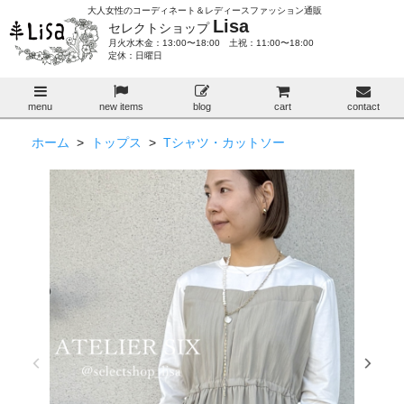
大人女性のコーディネート＆レディースファッション通販
Lisa
セレクトショップ
月火水木金：13:00〜18:00 土祝：11:00〜18:00
定休：日曜日
menu
new items
blog
cart
contact
ホーム
>
トップス
>
Tシャツ・カットソー