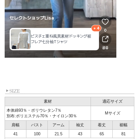
素材
適応サイズ
本体綿93％・ポリウレタン7％
Mサイズ
別布:ポリエステル70％・ナイロン30％
肩幅
バスト
アーム
袖丈
着丈
裾幅
41
100
21.5
43
65
81