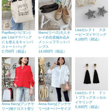
Lisaセレクト スタ
Papillon(パピヨン)
libero(リベロ)大人キ
ービーズイヤリング
par Lisaママバッグ
レイめ合皮編み込み
4,180円（税込）
にも使えるキャンパ
メッシュフラットパ
ストートバッグ
ンプス
2,750円（税込）
14,080円（税込）
Lisaセレクト ドッ
トブラックタッセル
イヤリング
Anna Kerry(アンナケ
Anna Kerry(アンナケ
5,940円（税込）
リー)袖ドロスト前リ
リー)オーバーサイズ