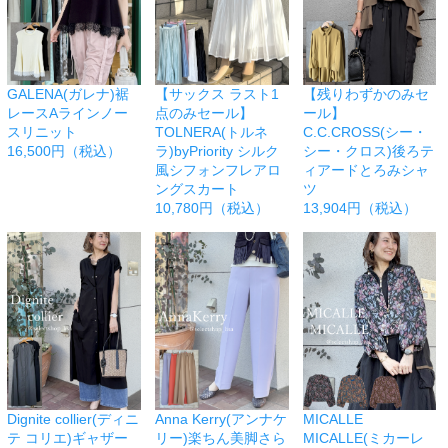
GALENA(ガレナ)裾
【サックス ラスト1
【残りわずかのみセ
レースAラインノー
点のみセール】
ール】
スリニット
TOLNERA(トルネ
C.C.CROSS(シー・
16,500円（税込）
ラ)byPriority シルク
シー・クロス)後ろテ
風シフォンフレアロ
ィアードとろみシャ
ングスカート
ツ
10,780円（税込）
13,904円（税込）
Dignite collier(ディニ
Anna Kerry(アンナケ
MICALLE
テ コリエ)ギャザー
リー)楽ちん美脚さら
MICALLE(ミカーレ