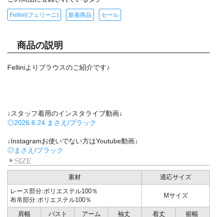
Fellini(フェリーニ)
新着商品
セール
商品の説明
Felliniよりブラウスのご紹介です♪
↓スタッフ着用のインスタライブ動画↓
◎2026.6.24 まさえ/ブラック
↓Instagramお使いでない方はYoutube動画↓
◎まさえ/ブラック
素材
適応サイズ
レース部分:ポリエステル100％
Mサイズ
布帛部分:ポリエステル100％
肩幅
バスト
アーム
袖丈
着丈
裾幅