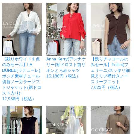
【残りホワイト１点
Anna Kerry(アンナケ
【残りチャコールの
のみセール】LA
リー)袖ドロスト前リ
みセール】Fellini(フ
DUREE(ラデューレ)
ボンとろみシャツ
ェリーニ)スッキリ細
ポンチ素材チュール
15,180円（税込）
見えリブ襟付きノー
切替ノーカラーソフ
スリーブニット
トジャケット(裾ドロ
7,623円（税込）
スト入り)
12,936円（税込）