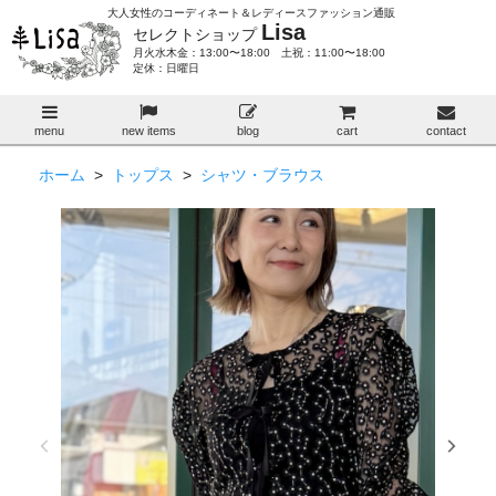
大人女性のコーディネート＆レディースファッション通販
Lisa
セレクトショップ
月火水木金：13:00〜18:00 土祝：11:00〜18:00
定休：日曜日
menu
new items
blog
cart
contact
ホーム
>
トップス
>
シャツ・ブラウス