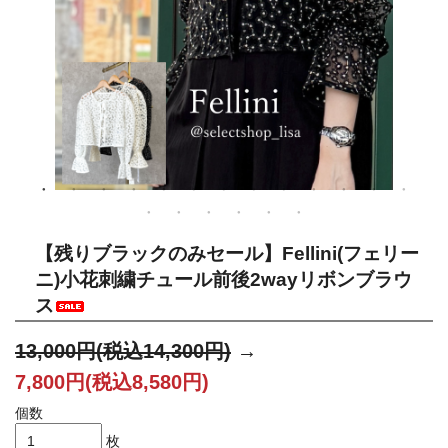
【残りブラックのみセール】Fellini(フェリー
ニ)小花刺繍チュール前後2wayリボンブラウ
ス
13,000円(税込14,300円)
→
7,800円(税込8,580円)
個数
枚