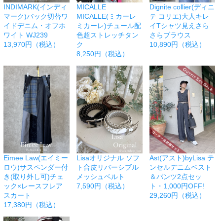
INDIMARK(インディ
MICALLE
Dignite collier(ディニ
マーク)バック切替ワ
MICALLE(ミカーレ
テ コリエ)大人キレ
イドデニム・オフホ
ミカーレ)チュール配
イTシャツ見えさら
ワイト WJ239
色超ストレッチタン
さらブラウス
13,970円（税込）
ク
10,890円（税込）
8,250円（税込）
Eimee Law(エイミー
Lisaオリジナル ソフ
Ast(アスト)byLisa テ
ロウ)サスペンダー付
ト合皮リバーシブル
ンセルデニムベスト
き(取り外し可)チェ
メッシュベルト
＆パンツ2点セッ
ック×レースフレア
7,590円（税込）
ト・1,000円OFF!
スカート
29,260円（税込）
17,380円（税込）