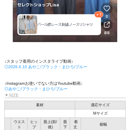
↓スタッフ着用のインスタライブ動画↓
◎2026.6.10 あやこ/ブラック・まひろ/ブルー
↓Instagramお使いでない方はYoutube動画↓
◎あやこ/ブラック・まひろ/ブルー
素材
適応サイズ
Mサイズ
ウエス
ヒッ
股上(前/
股
着
裾幅
ト
プ
後)
下
丈