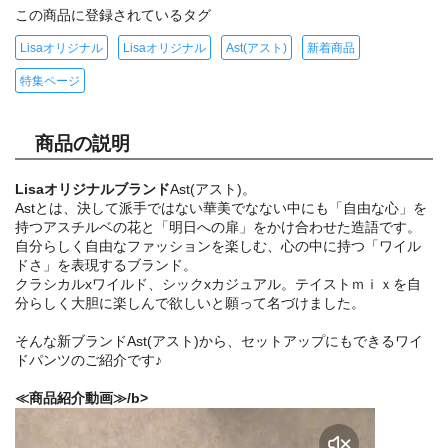
この商品に登録されているタグ
Lisaオリジナル
Lisaオリジナル
Ast(アスト)
新着商品
特集ページ
商品の説明
Lisaオリジナルブランド
Ast(アスト)。
Astとは、決して派手ではない華美でなない中にも「自由な心」を
持つアスチルベの花と「明日への扉」をかけ合わせた造語です。
自分らしく自由なファッションを楽しむ、心の中に持つ「ワイル
ドさ」を表現するブランド。
クラシカルxワイルド、シックxカジュアル。テイストｍｉｘを自
分らしく大胆に楽しんで欲しいと願って名づけました。
そんな新ブランドAst(アスト)から、セットアップにもできるワイ
ドパンツのご紹介です♪
≪商品紹介動画≫/b>