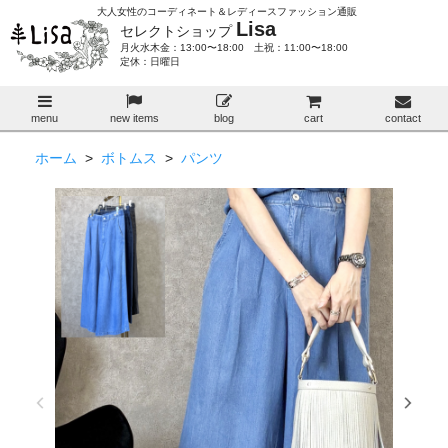
大人女性のコーディネート＆レディースファッション通販
Lisa
セレクトショップ
月火水木金：13:00〜18:00 土祝：11:00〜18:00
定休：日曜日
menu
new items
blog
cart
contact
ホーム
>
ボトムス
>
パンツ