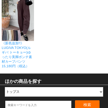
《新色追加!!》
LUGIVA TOKYO(ル
ギバ トーキョー)ゆ
ったり美脚ポンチ素
材カーブパンツ
15,180円（税込）
ほかの商品を探す
検索