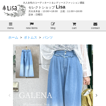
大人女性のコーディネート＆レディースファッション通販
Lisa
セレクトショップ
月火水木金：13:00〜18:00 土祝：11:00〜18:00
定休：日曜日
menu
new items
blog
cart
contact
ホーム
>
ボトムス
>
パンツ