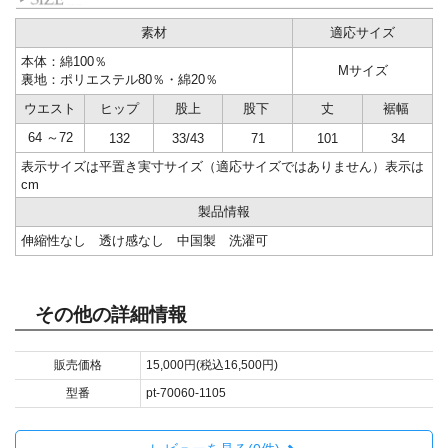
素材
適応サイズ
本体：綿100％
Mサイズ
裏地：ポリエステル80％・綿20％
ウエスト
ヒップ
股上
股下
丈
裾幅
64 ～72
132
33/43
71
101
34
表示サイズは平置き実寸サイズ（適応サイズではありません）表示は
cm
製品情報
伸縮性なし 透け感なし 中国製 洗濯可
その他の詳細情報
販売価格
15,000円(税込16,500円)
型番
pt-70060-1105