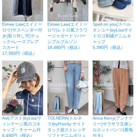
Eimee Law(エイミー
Eimee Law(エイミー
Spell on you(スペル
ロウ)サスペンダー付
ロウ)レトロ風フラワ
オンユー)byLisaサイ
き(取り外し可)チェ
ージャガードリバー
ドロゴ刺繍デニムキ
ック×レースフレア
シブルブルゾン
ャップ
スカート
18,480円（税込）
5,390円（税込）
17,380円（税込）
Ast(アスト)byLisaヴ
TOLNERA(トルネ
Anna Kerry(アンナケ
ィンテージ風ロゴキ
ラ)byPriority サイド
リー)サラサラ立体シ
ャップ・チャーム付
タック超ストレッチ
ルエットパンツ(裏地
6,490円（税込）
ソフトデニムボリュ
付き)